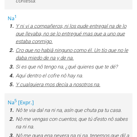
contesta.
1
Na
1.
Y ni vi a compañeros, ni los pude entregal na de lo
que llevaba, no se lo entregué mas que a uno que
estaba conmigo.
2.
Cro que no habiâ ninguno como él. Un tío que no le
daba miedo de na y de na.
3.
Si es que nô tengo na, ¿qué quieres que te dé?
4.
Aquí dentro el cofre nô hay na.
5.
Y cualquiera mos decía a nosotros na.
5
Na
[Expr.]
1.
Nô te via dal na ni na, asín que chuta pa tu casa.
2.
Nô me vengas con cuentos, que tú d'esto nô sabes
na ni na.
3.
Nô me quea ena nevera na ni na, tenemos que dil a