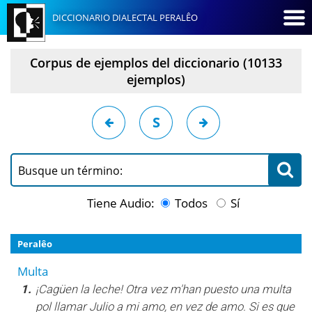
DICCIONARIO DIALECTAL PERALÊO
Corpus de ejemplos del diccionario (10133
ejemplos)
S
Busque un término:
Tiene Audio:
Todos
Sí
Peralêo
Multa
1.
¡Cagüen la leche! Otra vez m'han puesto una multa
pol llamar Julio a mi amo, en vez de amo. Si es que