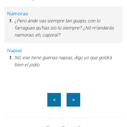
Namorao
1.
¿Pero ánde vas siempre tan guapo, con lo
farraguas qu'has sío tú siempre? ¿Nô m'andarás
namorao, eh, caporal?
Napias
1.
Nô, ese tiene güenas napias, digo yo que goldrá
bien el jodío.
<
>