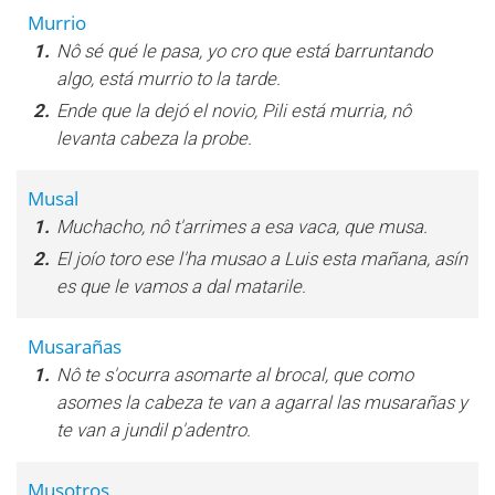
Murrio
1.
Nô sé qué le pasa, yo cro que está barruntando
algo, está murrio to la tarde.
2.
Ende que la dejó el novio, Pili está murria, nô
levanta cabeza la probe.
Musal
1.
Muchacho, nô t'arrimes a esa vaca, que musa.
2.
El joío toro ese l'ha musao a Luis esta mañana, asín
es que le vamos a dal matarile.
Musarañas
1.
Nô te s'ocurra asomarte al brocal, que como
asomes la cabeza te van a agarral las musarañas y
te van a jundil p'adentro.
Musotros