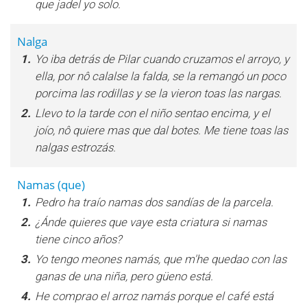
que jadel yo solo.
Nalga
1.
Yo iba detrás de Pilar cuando cruzamos el arroyo, y
ella, por nô calalse la falda, se la remangó un poco
porcima las rodillas y se la vieron toas las nargas.
2.
Llevo to la tarde con el niño sentao encima, y el
joío, nô quiere mas que dal botes. Me tiene toas las
nalgas estrozás.
Namas (que)
1.
Pedro ha traío namas dos sandías de la parcela.
2.
¿Ánde quieres que vaye esta criatura si namas
tiene cinco años?
3.
Yo tengo meones namás, que m'he quedao con las
ganas de una niña, pero güeno está.
4.
He comprao el arroz namás porque el café está