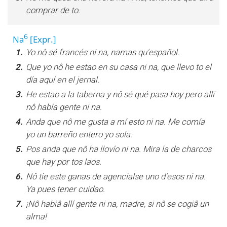
comprar de to.
6
Na
[Expr.]
1.
Yo nô sé francés ni na, namas qu'español.
2.
Que yo nô he estao en su casa ni na, que llevo to el
día aquí en el jernal.
3.
He estao a la taberna y nô sé qué pasa hoy pero allí
nô había gente ni na.
4.
Anda que nô me gusta a mí esto ni na. Me comía
yo un barreño entero yo sola.
5.
Pos anda que nô ha llovío ni na. Mira la de charcos
que hay por tos laos.
6.
Nô tie este ganas de agencialse uno d'esos ni na.
Ya pues tener cuidao.
7.
¡Nô habiâ allí gente ni na, madre, si nô se cogiâ un
alma!