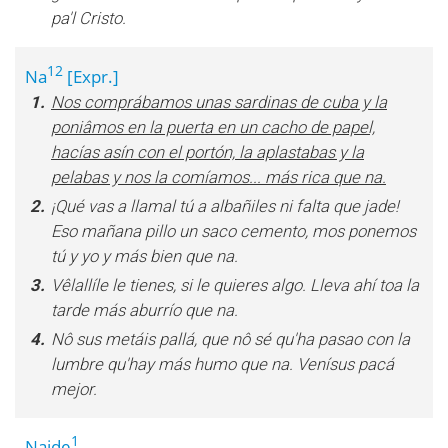
pa'l Cristo.
12
Na
[Expr.]
1.
Nos comprábamos unas sardinas de cuba y la
poniâmos en la puerta en un cacho de papel,
hacías asín con el portón, la aplastabas y la
pelabas y nos la comíamos... más rica que na.
2.
¡Qué vas a llamal tú a albañiles ni falta que jade!
Eso mañana pillo un saco cemento, mos ponemos
tú y yo y más bien que na.
3.
Vêlallíle le tienes, si le quieres algo. Lleva ahí toa la
tarde más aburrío que na.
4.
Nô sus metáis pallá, que nô sé qu'ha pasao con la
lumbre qu'hay más humo que na. Venísus pacá
mejor.
1
Naide