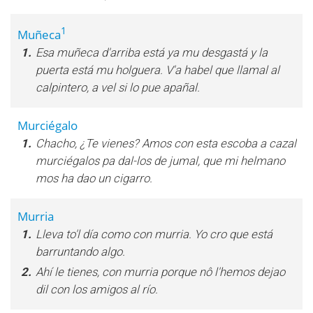
1
Muñeca
1.
Esa muñeca d'arriba está ya mu desgastá y la
puerta está mu holguera. V'a habel que llamal al
calpintero, a vel si lo pue apañal.
Murciégalo
1.
Chacho, ¿Te vienes? Amos con esta escoba a cazal
murciégalos pa dal-los de jumal, que mi helmano
mos ha dao un cigarro.
Murria
1.
Lleva to'l día como con murria. Yo cro que está
barruntando algo.
2.
Ahí le tienes, con murria porque nô l'hemos dejao
dil con los amigos al río.