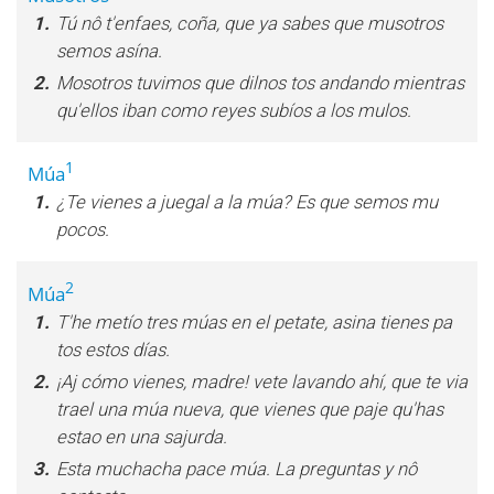
1.
Tú nô t'enfaes, coña, que ya sabes que musotros
semos asína.
2.
Mosotros tuvimos que dilnos tos andando mientras
qu'ellos iban como reyes subíos a los mulos.
1
Múa
1.
¿Te vienes a juegal a la múa? Es que semos mu
pocos.
2
Múa
1.
T'he metío tres múas en el petate, asina tienes pa
tos estos días.
2.
¡Aj cómo vienes, madre! vete lavando ahí, que te via
trael una múa nueva, que vienes que paje qu'has
estao en una sajurda.
3.
Esta muchacha pace múa. La preguntas y nô