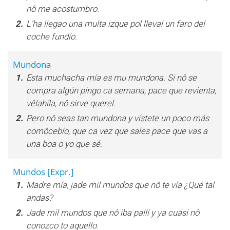
nô me acostumbro.
2.
L'ha llegao una multa izque pol lleval un faro del
coche fundío.
Mundona
1.
Esta muchacha mía es mu mundona. Si nô se
compra algún pingo ca semana, pace que revienta,
vêlahíla, nô sirve querel.
2.
Pero nô seas tan mundona y vístete un poco más
comôcebío, que ca vez que sales pace que vas a
una boa o yo que sé.
Mundos
[Expr.]
1.
Madre mía, jade mil mundos que nô te vía ¿Qué tal
andas?
2.
Jade mil mundos que nô iba pallí y ya cuasi nô
conozco to aquello.