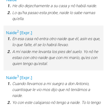
1.
He dío dejechamente a su casa y nô habiâ naide.
2.
Lo qu'ha pasao esta probe, naide lo sabe namas
qu'ella.
2
Naide
[Expr.]
1.
En esa casa nô entra otro naide que él, asín es que,
lo que falte, él se lo habrá llevao.
2.
A mí naide me levanta los pies del suelo. Yo nô he
estao con otro naide que con mi marío, qu'es con
quien tengo qu'estal.
3
Naide
[Expr.]
1.
Cuando llevamos a mi suegro a don Antonio,
cuantisque le vio mos dijo que nô teniâmos a
naide.
2.
Yo con este calajanso nô tengo a naide. To lo tengo