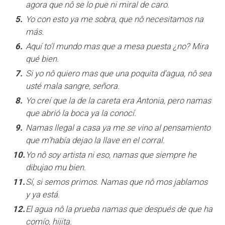
agora que nô se lo pue ni miral de caro.
5.
Yo con esto ya me sobra, que nô necesitamos na
más.
6.
Aquí to'l mundo mas que a mesa puesta ¿no? Mira
qué bien.
7.
Si yo nô quiero mas que una poquita d'agua, nô sea
usté mala sangre, señora.
8.
Yo creí que la de la careta era Antonia, pero namas
que abrió la boca ya la conocí.
9.
Namas llegal a casa ya me se vino al pensamiento
que m'había dejao la llave en el corral.
10.
Yo nô soy artista ni eso, namas que siempre he
dibujao mu bien.
11.
Sí, si semos primos. Namas que nô mos jablamos
y ya está.
12.
El agua nô la prueba namas que después de que ha
comío, hijita.