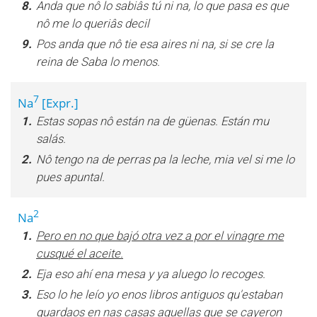
8.
Anda que nô lo sabiâs tú ni na, lo que pasa es que
nô me lo queriâs decil
9.
Pos anda que nô tie esa aires ni na, si se cre la
reina de Saba lo menos.
7
Na
[Expr.]
1.
Estas sopas nô están na de güenas. Están mu
salás.
2.
Nô tengo na de perras pa la leche, mia vel si me lo
pues apuntal.
2
Na
1.
Pero en no que bajó otra vez a por el vinagre me
cusqué el aceite.
2.
Eja eso ahí ena mesa y ya aluego lo recoges.
3.
Eso lo he leío yo enos libros antiguos qu'estaban
guardaos en nas casas aquellas que se cayeron