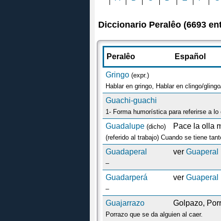
Diccionario Peralêo (6693 en
Peralêo
Español
Gringo
(expr.)
Hablar en gringo, Hablar en clingo/glin
Guachi-guachi
Guadalupe
Pace la olla
(dicho)
(referido al trabajo) Cuando se tiene ta
Guadaperal
ver
Guaperal
–
Guadarperá
ver
Guaperal
–
Guajarrazo
Golpazo, Por
Porrazo que se da alguien al caer.