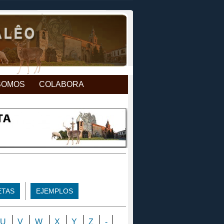
SOMOS
COLABORA
ETAS
EJEMPLOS
U
V
W
X
Y
Z
-