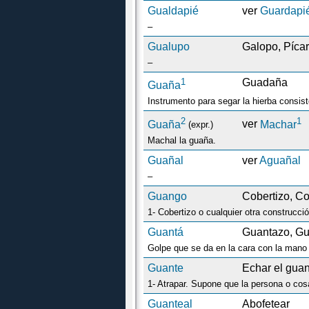
Gualdapié
ver
Guardapi
–
Gualupo
Galopo, Pícar
–
1
Guadaña
Guaña
2
1
Guaña
ver
Machar
(expr.)
Machal la guaña.
Guañal
ver
Aguañal
–
Guango
Cobertizo, C
1- Cobertizo o cualquier otra construcci
Guantá
Guantazo, Gu
Golpe que se da en la cara con la mano 
Guante
Echar el gua
Guanteal
Abofetear