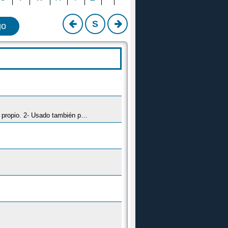
S
go
1- Forma humorística para referirse a lo que dicen personas que hablan en un idioma que no se entiende por no ser el propio. 2- Usado también para referirste a lo que otros cuchichean y no se entiende.