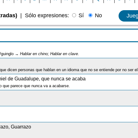
tradas)
|
Sólo expresiones:
Sí
No
Jue
go/guinglo →
Hablar en chino; Hablar en clave
.
 miel de Guadalupe, que nunca se acaba
nto que parece que nunca va a acabarse.
razo, Guarrazo