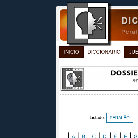
INICIO
DICCIONARIO
JU
Listado:
PERALÊO
A
B
C
D
E
F
G