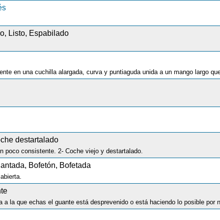
és
o, Listo, Espabilado
oche destartalado
ón poco consistente. 2- Coche viejo y destartalado.
antada, Bofetón, Bofetada
abierta.
nte