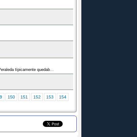
Especie de falda larga y amplia que usualmente llegaba hasta cubrir los pies (de ahí su nombre) o casi, pero que en Peraleda típicamente quedaba a más de una cuarta del suelo. A diario se solía usar de un solo color, por lo general oscuro, pero existían modelos más coloridos, normalmente de tela gruesa y elaborados para los días de fiesta y grandes ocasiones. En el estándar, cuando era falda de tela gruesa se llamaba "refajo", que en peraleo es otra cosa.
9
150
151
152
153
154