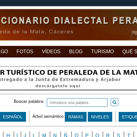
EGO
FOTOS
VÍDEOS
BLOG
TURISMO
QUÉ 
Buscar palabra:
Árbol semántico:
ESPAÑOL
RAMAS
NIVELES
ETIQU
H
I
J
L
M
N
Ñ
O
P
Q
R
S
T