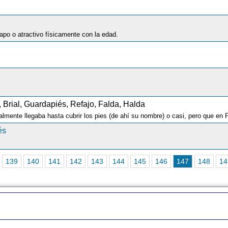
po o atractivo físicamente con la edad.
 Brial, Guardapiés, Refajo, Falda, Halda
és
139
140
141
142
143
144
145
146
147
148
14