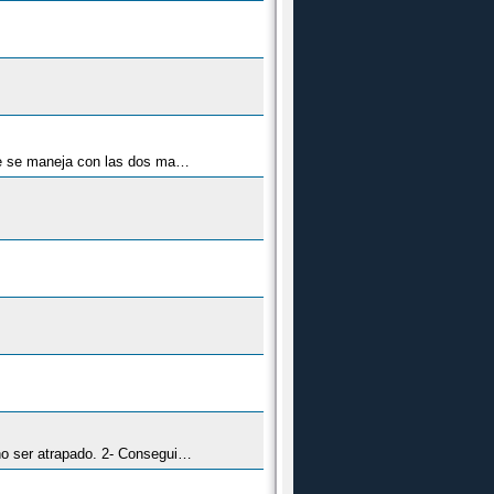
Instrumento para segar la hierba consistente en una cuchilla alargada, curva y puntiaguda unida a un mango largo que se maneja con las dos manos.
1- Atrapar. Supone que la persona o cosa a la que echas el guante está desprevenido o está haciendo lo posible por no ser atrapado. 2- Conseguir una cosa difícil (especialmente si la anhelas).