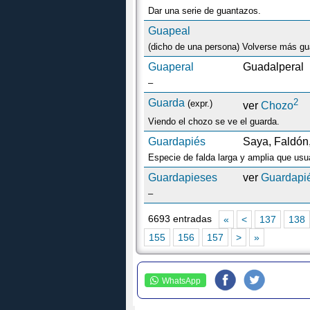
Dar una serie de guantazos.
Guapeal
(dicho de una persona) Volverse más gua
Guaperal
Guadalperal
–
Guarda
2
(expr.)
ver
Chozo
Viendo el chozo se ve el guarda.
Guardapiés
Saya, Faldón,
Guardapieses
ver
Guardapi
–
6693 entradas
«
<
137
138
155
156
157
>
»
WhatsApp