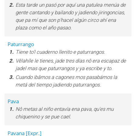
2.
Esta tarde un pasó por aquí una patulea menúa de
gente cantando y bailando y jadiendo jiringoncias,
que pa mí que son p'hacel algún circo ahí ena
plaza como el año pasao.
Paturrango
1.
Tiene to'l cuaderno llenito e paturrangos.
2.
Vêlahíle le tienes, jade tres días nô era escapaz de
jadel mas que paturrangos y ya escribe y to.
3.
Cuando ibâmos a cagones mos pasabámos la
metá del tiempo jadiendo paturrangos.
Pava
1.
Nô metas al niño entavía ena pava, qu'es mu
chiquenino y se pue cael.
Pavana
[Expr.]