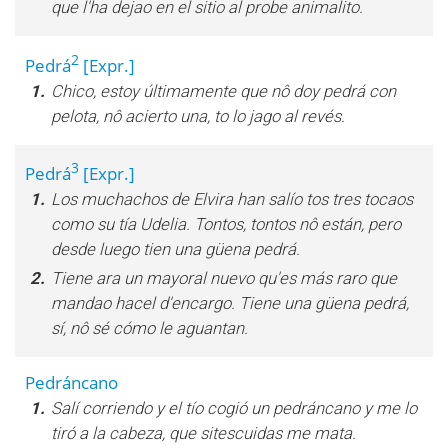
que l'ha dejao en el sitio al probe animalito.
2
Pedrá
[Expr.]
1.
Chico, estoy últimamente que nô doy pedrá con
pelota, nô acierto una, to lo jago al revés.
3
Pedrá
[Expr.]
1.
Los muchachos de Elvira han salío tos tres tocaos
como su tía Udelia. Tontos, tontos nô están, pero
desde luego tien una güena pedrá.
2.
Tiene ara un mayoral nuevo qu'es más raro que
mandao hacel d'encargo. Tiene una güena pedrá,
sí, nô sé cómo le aguantan.
Pedráncano
1.
Salí corriendo y el tío cogió un pedráncano y me lo
tiró a la cabeza, que sitescuidas me mata.