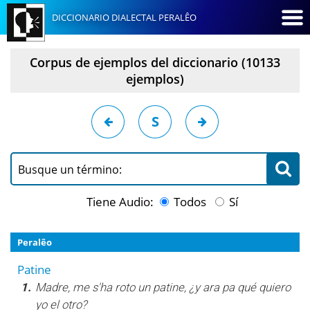
DICCIONARIO DIALECTAL PERALÊO
Corpus de ejemplos del diccionario (10133
ejemplos)
S
Busque un término:
Tiene Audio:
Todos
Sí
Peralêo
Patine
1.
Madre, me s'ha roto un patine, ¿y ara pa qué quiero
yo el otro?