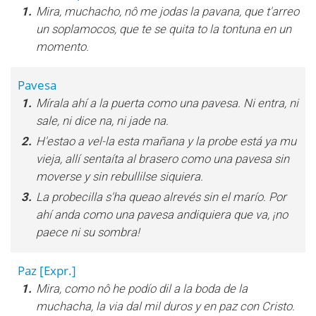
1.
Mira, muchacho, nô me jodas la pavana, que t'arreo
un soplamocos, que te se quita to la tontuna en un
momento.
Pavesa
1.
Mírala ahí a la puerta como una pavesa. Ni entra, ni
sale, ni dice na, ni jade na.
2.
H'estao a vel-la esta mañana y la probe está ya mu
vieja, allí sentaíta al brasero como una pavesa sin
moverse y sin rebullilse siquiera.
3.
La probecilla s'ha queao alrevés sin el marío. Por
ahí anda como una pavesa andiquiera que va, ¡no
paece ni su sombra!
Paz
[Expr.]
1.
Mira, como nô he podío dil a la boda de la
muchacha, la via dal mil duros y en paz con Cristo.