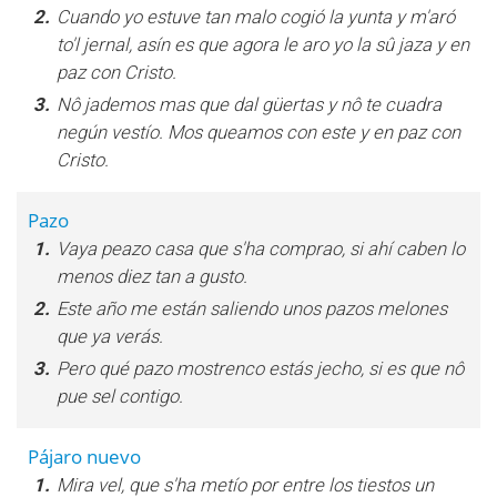
2.
Cuando yo estuve tan malo cogió la yunta y m'aró
to'l jernal, asín es que agora le aro yo la sû jaza y en
paz con Cristo.
3.
Nô jademos mas que dal güertas y nô te cuadra
negún vestío. Mos queamos con este y en paz con
Cristo.
Pazo
1.
Vaya peazo casa que s'ha comprao, si ahí caben lo
menos diez tan a gusto.
2.
Este año me están saliendo unos pazos melones
que ya verás.
3.
Pero qué pazo mostrenco estás jecho, si es que nô
pue sel contigo.
Pájaro nuevo
1.
Mira vel, que s'ha metío por entre los tiestos un