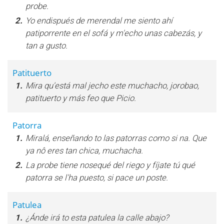
probe.
2.
Yo endispués de merendal me siento ahí
patiporrente en el sofá y m'echo unas cabezás, y
tan a gusto.
Patituerto
1.
Mira qu'está mal jecho este muchacho, jorobao,
patituerto y más feo que Picio.
Patorra
1.
Miralá, enseñando to las patorras como si na. Que
ya nô eres tan chica, muchacha.
2.
La probe tiene nosequé del riego y fíjate tú qué
patorra se l'ha puesto, si pace un poste.
Patulea
1.
¿Ánde irá to esta patulea la calle abajo?