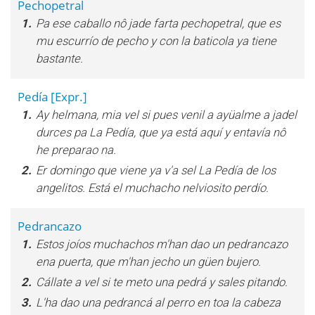
Pechopetral
1.
Pa ese caballo nô jade farta pechopetral, que es
mu escurrío de pecho y con la baticola ya tiene
bastante.
Pedía
[Expr.]
1.
Ay helmana, mia vel si pues venil a ayüalme a jadel
durces pa La Pedía, que ya está aquí y entavía nô
he preparao na.
2.
Er domingo que viene ya v'a sel La Pedía de los
angelitos. Está el muchacho nelviosito perdío.
Pedrancazo
1.
Estos joíos muchachos m'han dao un pedrancazo
ena puerta, que m'han jecho un güen bujero.
2.
Cállate a vel si te meto una pedrá y sales pitando.
3.
L'ha dao una pedrancá al perro en toa la cabeza