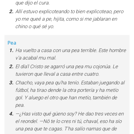
que dijo el cura.
2.
Allí estuvo explicoteando to bien explicoteao, pero
yo me queé a pe, hijita, como si me jablaran en
chino o qué sé yo.
Pea
1.
Ha vuelto a casa con una pea terrible. Este hombre
v'a acabal mu mal.
2.
El día'l Cristo se agarró una pea mu cojonúa. Le
tuvieron que lleval a casa entre cuatro.
3.
Chacho, vaya pea qu'ha tenío. Estaban juegando al
fútbol, ha tirao dende la otra portería y ha metío
gol. Y aluego el otro que han metío, también de
pea.
4.
—¿Has visto qué güeno soy? He dao tres veces en
el reondel. —Nô te lo cres ni tú, chaval, eso ha sío
una pea que te cagas. T'ha salío namas que de