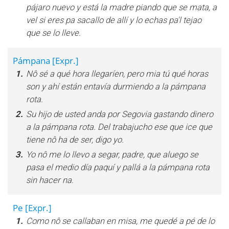
pájaro nuevo y está la madre piando que se mata, a
vel si eres pa sacallo de allí y lo echas pa'l tejao
que se lo lleve.
Pámpana
[Expr.]
1.
Nô sé a qué hora llegaríen, pero mia tú qué horas
son y ahí están entavía durmiendo a la pámpana
rota.
2.
Su hijo de usted anda por Segovia gastando dinero
a la pámpana rota. Del trabajucho ese que ice que
tiene nô ha de ser, digo yo.
3.
Yo nô me lo llevo a segar, padre, que aluego se
pasa el medio día paquí y pallá a la pámpana rota
sin hacer na.
Pe
[Expr.]
1.
Como nô se callaban en misa, me quedé a pé de lo