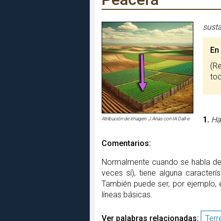
susta
En
(referido generalmente a un trozo de terreno de labranza) Pedazo, parte o porción separada del
to
1.
Ha
Atribución de imagen: J.Arias con IA Dall-e
Comentarios:
Normalmente cuando se habla d
veces sí), tiene alguna caracterí
También puede ser, por ejemplo, 
líneas básicas.
Ver palabras relacionadas:
Terr