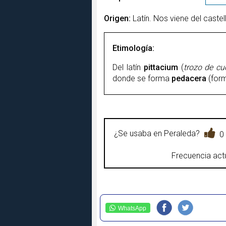
Origen:
Latín. Nos viene del castel
Etimología:
Del latín
pittacium
(
trozo de cu
donde
se forma
pedacera
(for
¿Se usaba en Peraleda?
0
Frecuencia actu
WhatsApp