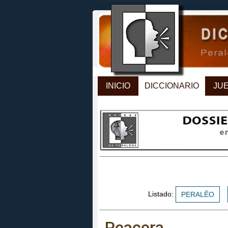
INICIO
DICCIONARIO
JU
Listado:
PERALÊO
Peacera