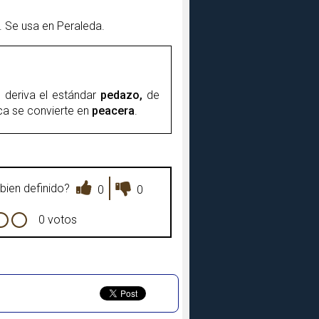
. Se usa en Peraleda.
, deriva el estándar
pedazo,
de
ca se convierte en
peacera
.
bien definido?
0
0
0 votos