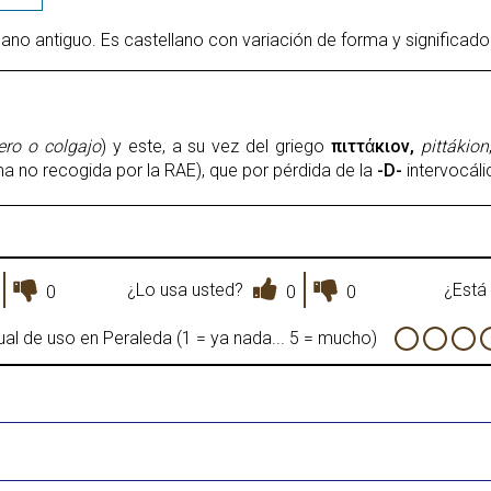
lano antiguo. Es castellano con variación de forma y significado
ero o colgajo
) y este, a su vez del griego
πιττάκιον,
pittákion
ma no recogida por la RAE), que por pérdida de la
-D-
intervocáli
¿Lo usa usted?
¿Está 
0
0
0
al de uso en Peraleda (1 = ya nada... 5 = mucho)