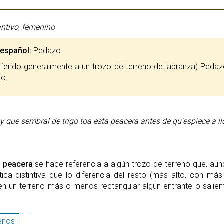
ntivo
,
femenino
 español:
Pedazo
do.
y que sembral de trigo toa esta peacera antes de qu'espiece a ll
e
peacera
se hace referencia a algún trozo de terreno que, au
stica distintiva que lo diferencia del resto (más alto, con m
en un terreno más o menos rectangular algún entrante o salien
enos