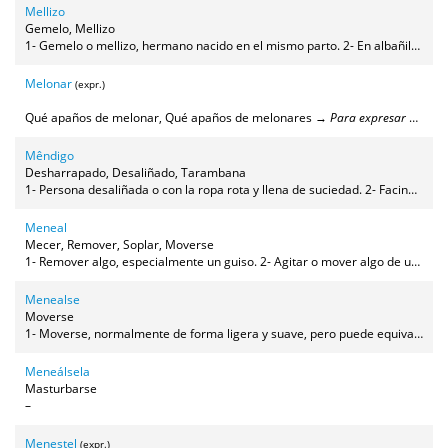
Mellizo
Gemelo, Mellizo
1- Gemelo o mellizo, hermano nacido en el mismo parto. 2- En albañilería, canal del tejado que se bifurca en dos.
Melonar
(expr.)
Qué apaños de melonar, Qué apaños de melonares →
Para expresar asombro ante un trabajo mal hecho o mal organizado
Mêndigo
Desharrapado, Desaliñado, Tarambana
1- Persona desaliñada o con la ropa rota y llena de suciedad. 2- Facineroso, persona malvada que hace fechorías.
Meneal
Mecer, Remover, Soplar, Moverse
1- Remover algo, especialmente un guiso. 2- Agitar o mover algo de un lado para otro un poco (si es brusco diríamos "sacudir" o "zumbar"). 3- Mover o desplazar algo ligeramente. 4- Mecer.
Menealse
Moverse
1- Moverse, normalmente de forma ligera y suave, pero puede equivaler a moverse en general. 2- (en oraciones negativas) Apartarse de un lugar. 3- (dicho del aire o la brisa, en oraciones negativas) Soplar.
Meneálsela
Masturbarse
–
Menestel
(expr.)