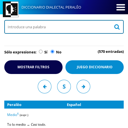
DICCIONARIO DIALECTAL PERALÊO
(570 entradas)
Sólo expresiones:
Sí
No
MOSTRAR FILTROS
JUEGO
DICCIONARIO
S
Peralêo
Español
6
Medio
(expr.)
To lo medio →
Casi todo
.