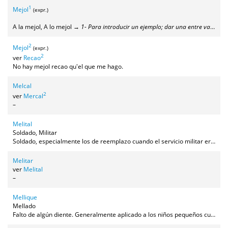
1
Mejol
(expr.)
A la mejol, A lo mejol →
1- Para introducir un ejemplo; dar una entre varias opciones posibles (= por ejemplo). 2- Para expresar posibilidad (= a lo mejor, quizás, tal vez)
2
Mejol
(expr.)
2
ver
Recao
No hay mejol recao qu'el que me hago.
Melcal
2
ver
Mercal
–
Melital
Soldado, Militar
Soldado, especialmente los de reemplazo cuando el servicio militar era obligatorio. Para el resto era más usual "soldao" o "sordao".
Melitar
ver
Melital
–
Mellique
Mellado
Falto de algún diente. Generalmente aplicado a los niños pequeños cuando se les ha caído algún diente de leche, sobre todo los de delante.