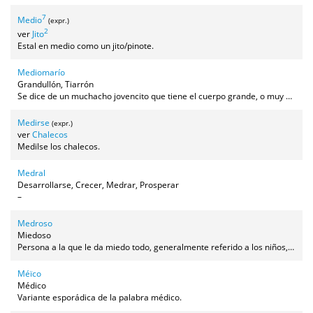
7
Medio
(expr.)
2
ver
Jito
Estal en medio como un jito/pinote.
Mediomarío
Grandullón, Tiarrón
Se dice de un muchacho jovencito que tiene el cuerpo grande, o muy crecido para su edad.
Medirse
(expr.)
ver
Chalecos
Medilse los chalecos.
Medral
Desarrollarse, Crecer, Medrar, Prosperar
–
Medroso
Miedoso
Persona a la que le da miedo todo, generalmente referido a los niños, aunque también a caballerías.
Méïco
Médico
Variante esporádica de la palabra médico.