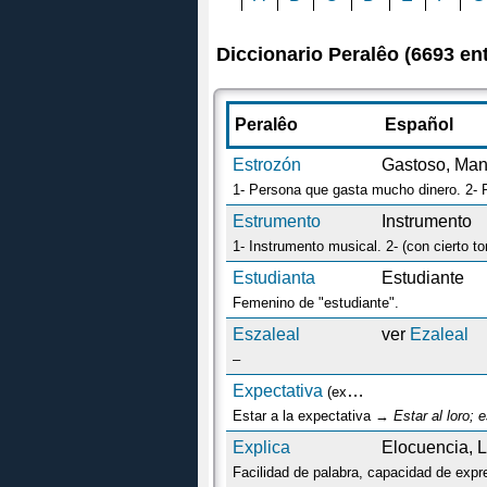
Diccionario Peralêo (6693 en
Peralêo
Español
Estrozón
Gastoso, Man
1- Persona que gasta mucho dinero. 2-
Estrumento
Instrumento
1- Instrumento musical. 2- (con cierto t
Estudianta
Estudiante
Femenino de "estudiante".
Eszaleal
ver
Ezaleal
–
Expectativa
(expr.)
Estar a la expectativa →
Estar al loro; e
Explica
Elocuencia, 
Facilidad de palabra, capacidad de expr