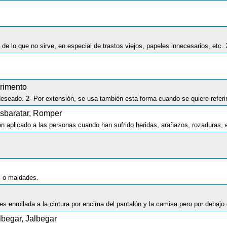
rimento
esbaratar, Romper
s o maldades.
lbegar, Jalbegar