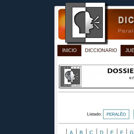
INICIO
DICCIONARIO
JU
Listado:
PERALÊO
A
B
C
D
E
F
G