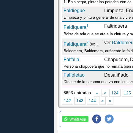
1- Enjalbegar, pintar las paredes con cal
Faldiegue
Limpieza, En
Limpieza y pintura general de una vivien
1
Faltriquera
Faldiquera
Bolsa de tela que se ata a la cintura y s
2
ver
Baldomer
Faldiquera
(expr.)
Baldomera, Baldomera, arráscate la faldi
Falfalla
Chapucero, De
Persona chapucera que no remata bien s
Falfoletao
Desaliñado
6693 entradas
«
<
124
125
142
143
144
>
»
WhatsApp