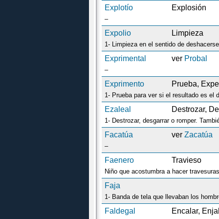
Explotío
Explosión
–
Expolio
Limpieza
Exprimental
ver
Probal
–
Exprimento
Prueba, Expe
Ezaleal
Destrozar, D
Facatúa
ver
Zacatúa
–
Faenero
Travieso
Niño que acostumbra a hacer travesura
Faja
Faldegal
Encalar, Enja