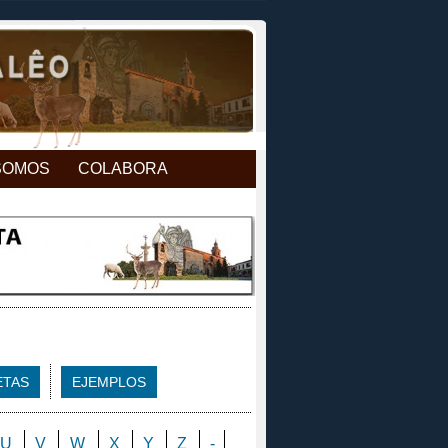
SOMOS
COLABORA
ETAS
EJEMPLOS
U
V
W
X
Y
Z
-