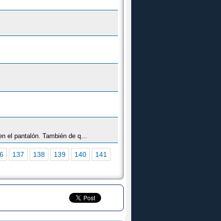
Dícese de la persona que va con los jarapales (faldones de la camisa u otra ropa) por fuera o sin meter debidamente en el pantalón. También de quien lleva la ropa descolocada o mal puesta.
6
137
138
139
140
141