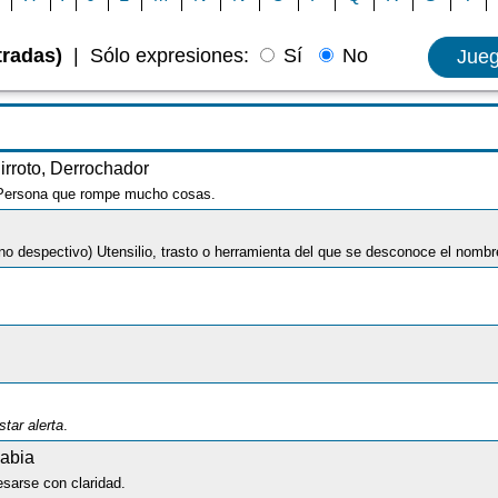
tradas)
|
Sólo expresiones:
Sí
No
Jue
irroto, Derrochador
 Persona que rompe mucho cosas.
ono despectivo) Utensilio, trasto o herramienta del que se desconoce el nomb
star alerta
.
Labia
esarse con claridad.