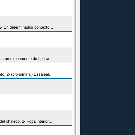
1- Limpieza en el sentido de deshacerse de lo que no sirve, en especial de trastos viejos, papeles innecesarios, etc. 2- En determinados contextos, robo de importancia.
1- Prueba para ver si el resultado es el deseado. 2- Por extensión, se usa también esta forma cuando se quiere referir a un experimento de tipo científico.
1- Destrozar, desgarrar o romper. También aplicado a las personas cuando han sufrido heridas, arañazos, rozaduras, etc. 2- (pronominal) Eszalealse por algo es luchar por algo o defenderlo con uñas y dientes.
1- Banda de tela que llevaban los hombres enrollada a la cintura por encima del pantalón y la camisa pero por debajo del chaleco. 2- Ropa interior de abrigo relativamente moderna. Para la mujer cubre toda la zona pélvica encima de la braga, y para el hombre es una banda elástica que cubre la zona de los riñones.