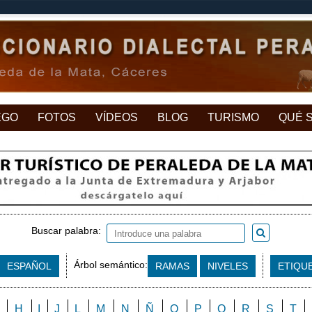
EGO
FOTOS
VÍDEOS
BLOG
TURISMO
QUÉ 
Buscar palabra:
Árbol semántico:
ESPAÑOL
RAMAS
NIVELES
ETIQU
H
I
J
L
M
N
Ñ
O
P
Q
R
S
T