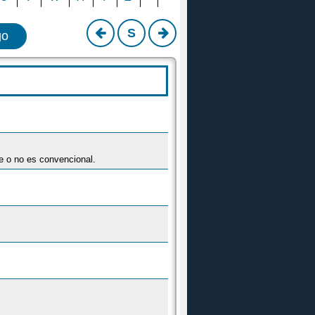
S
go
re o no es convencional.