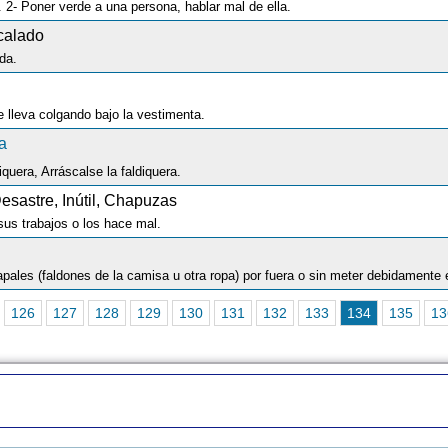
. 2- Poner verde a una persona, hablar mal de ella.
calado
da.
e lleva colgando bajo la vestimenta.
a
quera, Arráscalse la faldiquera.
sastre, Inútil, Chapuzas
us trabajos o los hace mal.
126
127
128
129
130
131
132
133
134
135
13