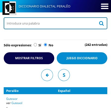
DICCIONARIO DIALECTAL PERALÊO
(242 entradas)
Sólo expresiones:
Sí
No
MOSTRAR FILTROS
JUEGO
DICCIONARIO
S
Peralêo
Español
Guteaor
ver
Guteaol
–