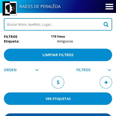
RAÍCES DE PERALÊDA
FILTROS
116 fotos
Etiqueta:
Amigos/as
LIMPIAR FILTROS
ORDEN
FILTROS
S
VER
ETIQUETAS