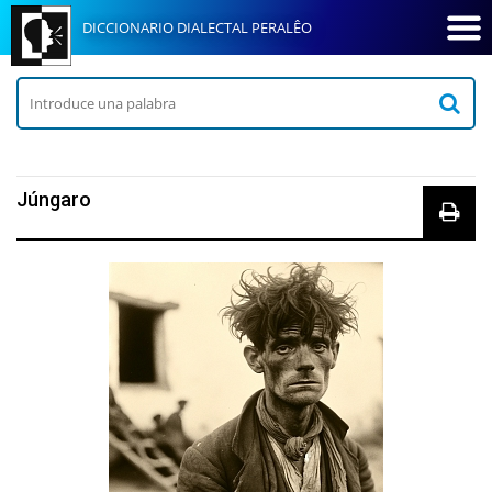
DICCIONARIO DIALECTAL PERALÊO
Júngaro