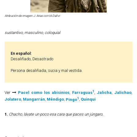
Atribución de imagen: J. Arias con IA Dall-e
sustantivo
,
masculino
,
coloquial
En español:
Desaliñado, Desastrado
Persona desaliñada, sucia y mal vestida.
1
Ver
Pacel como los abisinios
,
Farraguas
,
Jalicha
,
Jalichao
,
1
Jolatero
,
Mangarrán
,
Mêndigo
,
Pingo
,
Quinqui
1.
Chacho, lávate un poco esa cara que paces un júngaro.