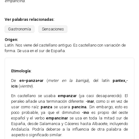
empanciná.
Ver palabras relacionadas:
Gastronomía
Sensaciones
Origen:
Latín. Nos viene del castellano antiguo. Es castellano con variación de
forma. Se usa en el sur de España.
Etimología:
De
en
+
panza+ar
(
meter en la barriga
), del latín
pantex,-
icis
(
vientre
).
En castellano se usaba
empanzar
(ya casi desaparecido). El
peraleo añade una terminación diferente:
-inar
, como si en vez de
usar como raíz
panza
se usara
pancina.
Sin embargo, esto es
poco probable, ya que el diminutivo
-ino
es propio del oeste
español y el verbo
empancinar
se usa en toda la mitad sur de
España, desde Salamanca y Cáceres hasta Albacete, incluyendo
Andalucía. Podría deberse a la influencia de otra palabra de
aspecto o significado similar.