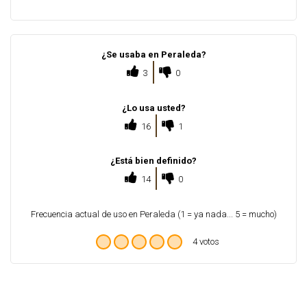
¿Se usaba en Peraleda?
3
0
¿Lo usa usted?
16
1
¿Está bien definido?
14
0
Frecuencia actual de uso en Peraleda (1 = ya nada... 5 = mucho)
4 votos