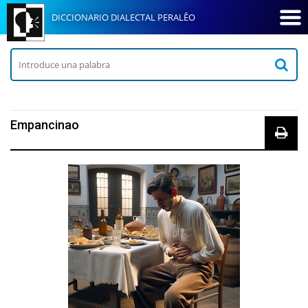
DICCIONARIO DIALECTAL PERALÊO
Empancinao