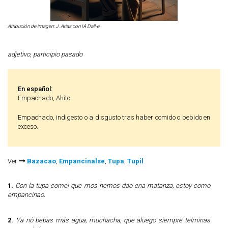
Atribución de imagen: J. Arias con IA Dall-e
adjetivo
,
participio pasado
En español:
Empachado, Ahíto
Empachado, indigesto o a disgusto tras haber comido o bebido en
exceso.
Ver
Bazacao
,
Empancinalse
,
Tupa
,
Tupil
1.
Con la tupa comel que mos hemos dao ena matanza, estoy como
empancinao.
2.
Ya nô bebas más agua, muchacha, que aluego siempre telminas