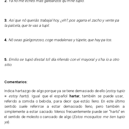
2.
Ya nô me eches más garbanzos qu m'he tupío.
3.
Así que nô queriâs trabajal hoy, ¿eh?, pos agarra el zacho y vente pa
la palcela, que te vas a tupil.
4.
Nô seas güelgonzoso, coge madalenas y túpete, que hay pa tos.
5.
Emilio se tupió d'estal to'l día riñendo con el mayoral y s'ha ío a otro
sitio.
Comentarios:
Indica hartazgo de algo porque ya se tiene demasiado de ello (
estoy tupío
=
estoy harto
). Igual que el español
hartar
, también se puede usar,
referido a comida o bebida, para decir que estás lleno. En este último
sentido suele referirse a estar demasiado lleno, pero también a
simplemente a estar saciado. Menos frecuentemente puede ser "harto" en
el sentido de molesto o cansado de algo (
Estos mosquitos me tien tupío
ya
).