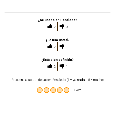
¿Se usaba en Peraleda?
2
0
¿Lo usa usted?
2
1
¿Está bien definido?
2
1
Frecuencia actual de uso en Peraleda (1 = ya nada... 5 = mucho)
1 voto