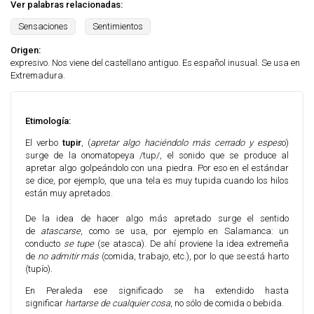
Ver palabras relacionadas:
Sensaciones
Sentimientos
Origen:
expresivo. Nos viene del castellano antiguo. Es español inusual. Se usa en
Extremadura.
Etimología:
El verbo
tupir
, (
apretar algo haciéndolo más cerrado y espes
o)
surge de la onomatopeya /tup/, el sonido que se produce al
apretar algo golpeándolo con una piedra. Por eso en el estándar
se dice, por ejemplo, que una tela es muy tupida cuando los hilos
están muy apretados.
De la idea de hacer algo más apretado surge el sentido
de
atascarse
, como se usa, por ejemplo en Salamanca: un
conducto
se tupe
(se atasca). De ahí proviene la idea extremeña
de
no admitir más
(comida, trabajo, etc.), por lo que se está harto
(tupío).
En Peraleda ese significado se ha extendido hasta
significar
hartarse de cualquier cosa
, no sólo de comida o bebida.