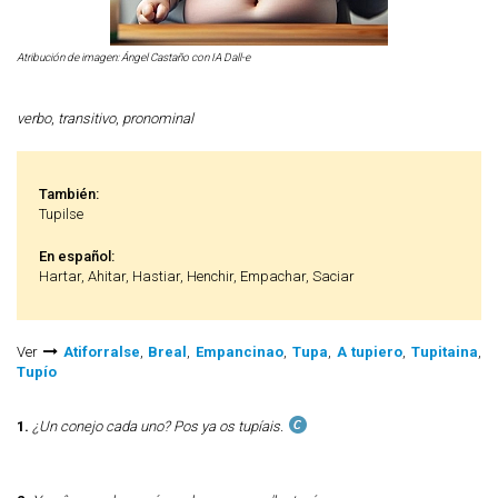
Atribución de imagen: Ángel Castaño con IA Dall-e
verbo
,
transitivo
,
pronominal
También:
Tupilse
En español:
Hartar, Ahitar, Hastiar, Henchir, Empachar, Saciar
Ver
Atiforralse
,
Breal
,
Empancinao
,
Tupa
,
A tupiero
,
Tupitaina
,
Tupío
1.
¿Un conejo cada uno? Pos ya os tupíais.