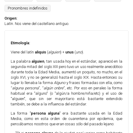
Pronombres indefinidos
Origen:
Latín. Nos viene del castellano antiguo.
Etimología:
Viene del latín
aliquis
(
alguien
) +
unus
(
uno
).
La palabra
alguien
, tan usada hoy en el estándar, apareció en la
segunda mitad del siglo XIII pero tuvo un uso realmente anecdótico
durante toda la Edad Media, aumentó un poquito, no mucho, en el
siglo XVI, y no se generalizó hasta el siglo XIX. Hasta entonces su
lugar lo llenaba la forma
Alguno
y frases formadas con ella, como
“
alguna persona
”, “
algún onbre
”, etc. Por eso en peraleo la forma
habitual era "alguno" (o "algún/a hombre/niña/etc) y el uso de
"alguien", que sin ser mayoritario está bastante extendido
también, se debe a la influencia del estándar.
La forma "
persona alguna
" era bastante usada en la Edad
Media, como en esta orden de cuarentena por epidemia, que
pensábamos nosotros que eran cosas sólo del pasado lejano: