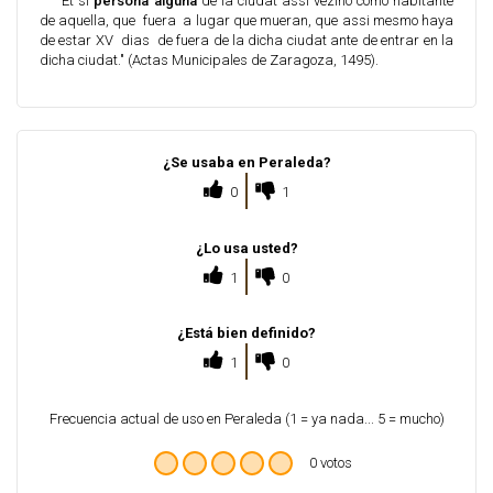
"Et si
persona alguna
de la ciudat assí vezino como habitante
de aquella, que fuera a lugar que mueran, que assi mesmo haya
de estar XV dias de fuera de la dicha ciudat ante de entrar en la
dicha ciudat." (Actas Municipales de Zaragoza, 1495).
¿Se usaba en Peraleda?
0
1
¿Lo usa usted?
1
0
¿Está bien definido?
1
0
Frecuencia actual de uso en Peraleda (1 = ya nada... 5 = mucho)
0 votos