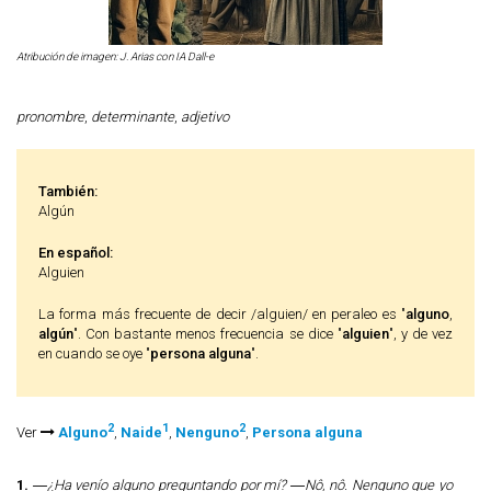
Atribución de imagen: J. Arias con IA Dall-e
pronombre
,
determinante
,
adjetivo
También:
Algún
En español:
Alguien
La forma más frecuente de decir /alguien/ en peraleo es "
alguno
,
algún
". Con bastante menos frecuencia se dice "
alguien
", y de vez
en cuando se oye "
persona alguna
".
2
1
2
Ver
Alguno
,
Naide
,
Nenguno
,
Persona alguna
1.
―¿Ha venío alguno preguntando por mí? ―Nô, nô. Nenguno que yo