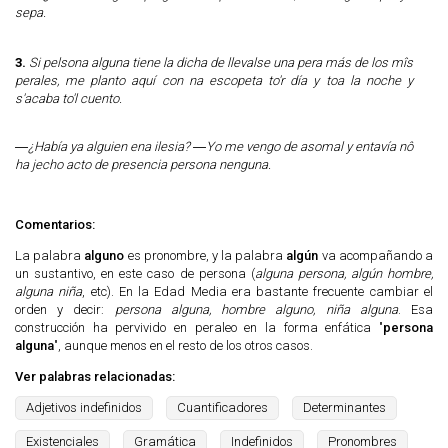
sepa.
3.
Si pelsona alguna tiene la dicha de llevalse una pera más de los mîs
perales, me planto aquí con na escopeta to'r día y toa la noche y
s'acaba to'l cuento.
―¿Había ya alguien ena ilesia? ―Yo me vengo de asomal y entavía nô
ha jecho acto de presencia persona nenguna.
Comentarios:
La palabra
alguno
es pronombre, y la palabra
algún
va acompañando a
un sustantivo, en este caso de persona (
alguna persona, algún hombre,
alguna niña
, etc). En la Edad Media era bastante frecuente cambiar el
orden y decir:
persona alguna, hombre alguno, niña alguna
. Esa
construcción ha pervivido en peraleo en la forma enfática "
persona
alguna
", aunque menos en el resto de los otros casos.
Ver palabras relacionadas:
Adjetivos indefinidos
Cuantificadores
Determinantes
Existenciales
Gramática
Indefinidos
Pronombres