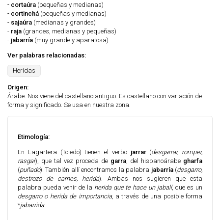
-
cortaúra
(pequeñas y medianas)
-
cortinchá
(pequeñas y medianas)
-
sajaúra
(medianas y grandes)
-
raja
(grandes, medianas y pequeñas)
-
jabarría
(muy grande y aparatosa).
Ver palabras relacionadas:
Heridas
Origen:
Árabe. Nos viene del castellano antiguo. Es castellano con variación de
forma y significado. Se usa en nuestra zona.
Etimología:
En Lagartera (Toledo) tienen el verbo
jarrar
(
desgarrar, romper,
rasgar
), que tal vez proceda de
garra
, del hispanoárabe
gharfa
(
puñado
). También allí encontramos la palabra
jabarría
(
desgarro,
destrozo de carnes, herida
). Ambas nos sugieren que esta
palabra pueda venir de la
herida que te hace un jabalí
, que es un
desgarro o herida de importancia
, a través de una posible forma
*
jabarrida
.