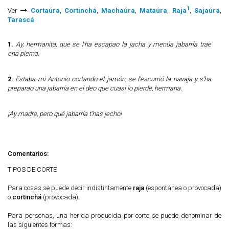
1
Ver
Cortaúra
,
Cortinchá
,
Machaúra
,
Mataúra
,
Raja
,
Sajaúra
,
Tarascá
1.
Ay, hermanita, que se l'ha escapao la jacha y menúa jabarría trae
ena pierna.
2.
Estaba mi Antonio cortando el jamón, se l'escurrió la navaja y s'ha
preparao una jabarría en el deo que cuasi lo pierde, hermana.
¡Ay madre, pero qué jabarría t'has jecho!
Comentarios:
TIPOS DE CORTE
Para cosas se puede decir indistintamente
raja
(espontánea o provocada)
o
cortinchá
(provocada).
Para personas, una herida producida por corte se puede denominar de
las siguientes formas: