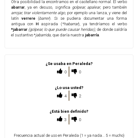
Otra posibilidad la encontramos en el castellano normal. El verbo
abarrar
, ya en desuso, significa
golpear, apalear
, pero también
arrojar, tirar violentamente algo
, por ejemplo una lanza, y viene del
latín
verrere
(
barrer
). Si se pudiera documentar una forma
antigua con
H
aspirada (
*habarrar
), ya tendríamos el verbo
*jabarrar
(golpear, lo que puede causar heridas)
, de donde saldría
el sustantivo *
jabarrida
, que daría nuestra
jabarría
.
¿Se usaba en Peraleda?
0
0
¿Lo usa usted?
4
2
¿Está bien definido?
3
0
Frecuencia actual de uso en Peraleda (1 = ya nada... 5 = mucho)