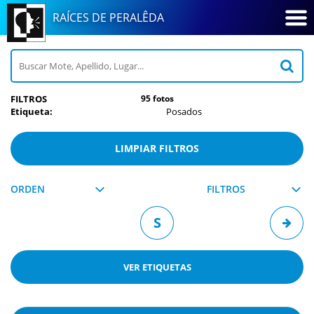
RAÍCES DE PERALÊDA
FILTROS
95 fotos
Etiqueta:
Posados
LIMPIAR FILTROS
ORDEN
FILTROS
S
VER
ETIQUETAS