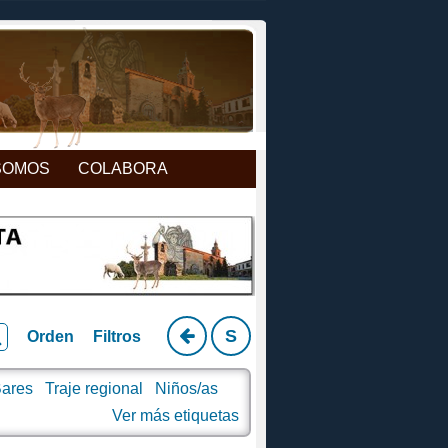
SOMOS
COLABORA
S
Orden
Filtros
ares
Traje regional
Niños/as
nes
Cosechas
Carnavales
Ver
más
etiquetas