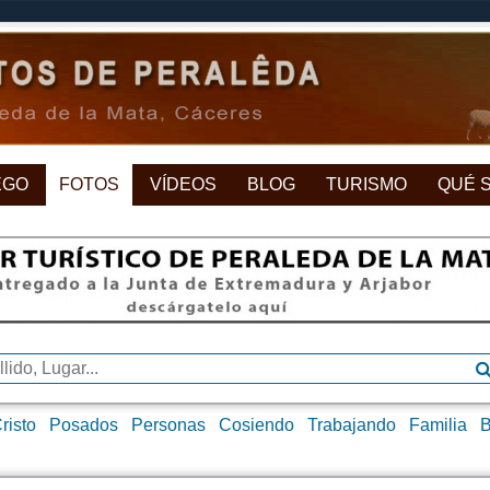
EGO
FOTOS
VÍDEOS
BLOG
TURISMO
QUÉ 
risto
Posados
Personas
Cosiendo
Trabajando
Familia
B
s/as
Servicio Militar
Sitios de Peraleda
Animales
Comunio