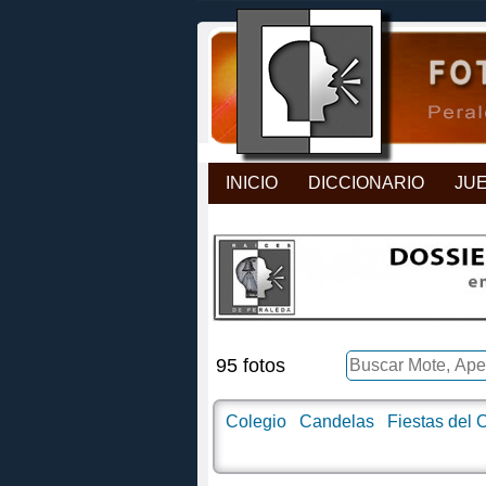
INICIO
DICCIONARIO
JU
95 fotos
Colegio
Candelas
Fiestas del C
Bodas
Semana Santa
Diputado
Amigos/as
En la plaza