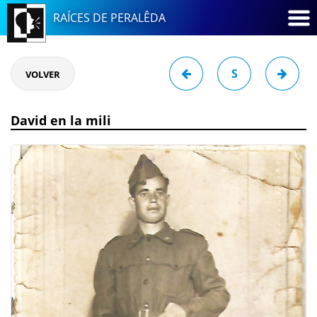
RAÍCES DE PERALÊDA
S
VOLVER
David en la mili