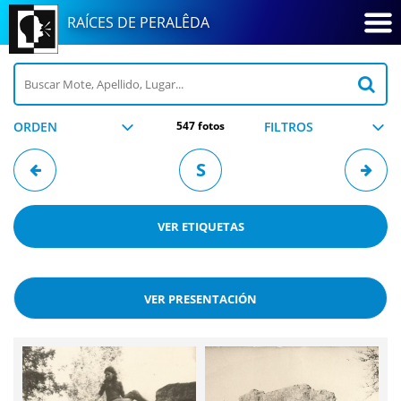
RAÍCES DE PERALÊDA
ORDEN
547 fotos
FILTROS
S
VER
ETIQUETAS
VER PRESENTACIÓN