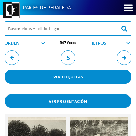
RAÍCES DE PERALÊDA
ORDEN
547 fotos
FILTROS
S
VER
ETIQUETAS
VER PRESENTACIÓN