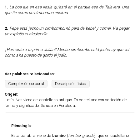
1.
La boa jue en esa ilesia qu'está en el parque ese de Talavera. Una
que tie como un cimbombo encima.
2.
Pepe está jecho un cimbombo, nô para de bebel y comel. V'a pegar
un explotío cualquier día.
¿Has visto a tu primo Julián? Menúo cimbombo está jecho, ay que vel
cómo s'ha puesto de gordo el jodío.
Ver palabras relacionadas:
Complexión corporal
Descripción física
Origen:
Latín. Nos viene del castellano antiguo. Es castellano con variación de
forma y significado. Se usa en Peraleda.
Etimología:
Esta palabra viene de
bombo
(
tambor grande
), que en castellano