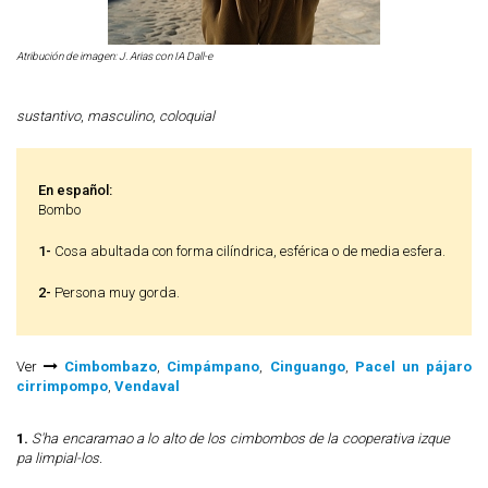
Atribución de imagen: J. Arias con IA Dall-e
sustantivo
,
masculino
,
coloquial
En español:
Bombo
1-
Cosa abultada con forma cilíndrica, esférica o de media esfera.
2-
Persona muy gorda.
Ver
Cimbombazo
,
Cimpámpano
,
Cinguango
,
Pacel un pájaro
cirrimpompo
,
Vendaval
1.
S'ha encaramao a lo alto de los cimbombos de la cooperativa izque
pa limpial-los.