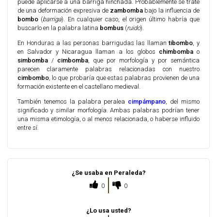
puede aplicarse a una barriga hinchada. Probablemente se trate
de una deformación expresiva de
zambomba
bajo la influencia de
bombo
(
barriga
). En cualquier caso, el origen último habría que
buscarlo en la palabra latina
bombus
(
ruido
).
En Honduras a las personas barrigudas las llaman
tibombo
, y
en Salvador y Nicaragua llaman a los globos
chimbomba
o
simbomba
/
cimbomba
, que por morfología y por semántica
parecen claramente palabras relacionadas con nuestro
cimbombo
, lo que probaría que estas palabras provienen de una
formación existente en el castellano medieval.
También tenemos la palabra peralea
cimpámpano
, del mismo
significado y similar morfología. Ambas palabras podrían tener
una misma etimología, o al menos relacionada, o haberse influido
entre sí.
¿Se usaba en Peraleda?
0
0
¿Lo usa usted?