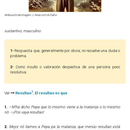
Atribución de imagen: J. Arias con IA Dall-e
sustantivo
,
masculino
1-
Respuesta que, generalmente por obvia, no resuelve una duda o
problema.
2-
Como insulto o valoración despectiva de una persona poco
resolutiva.
1
Ver
Resultao
,
El resultao es que
1.
—M'ha dicho Pepa que lo mesmo viene a la matanza o lo mesmo
nô. —¡Pos vaya resultao!
2.
Mejor nô llames a Pepa pa la matanza, que menúo resultao está