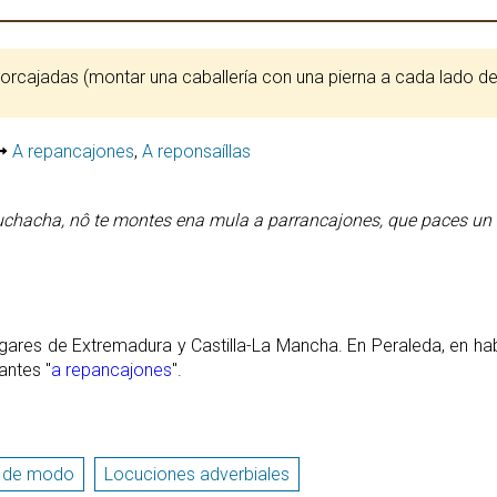
 horcajadas (montar una caballería con una pierna a cada lado de
A repancajones
,
A reponsaíllas
chacha, nô te montes ena mula a parrancajones, que paces un 
ugares de Extremadura y Castilla-La Mancha. En Peraleda, en h
antes "
a repancajones
".
s de modo
Locuciones adverbiales