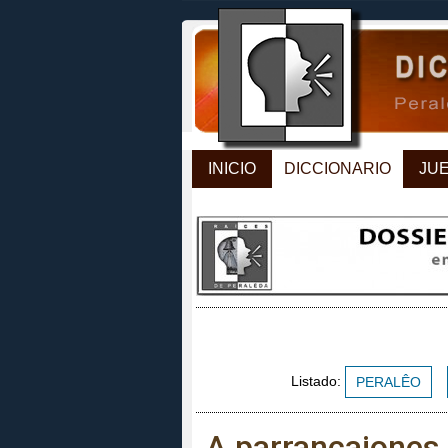
INICIO
DICCIONARIO
JU
Listado:
PERALÊO
A parrancajones.