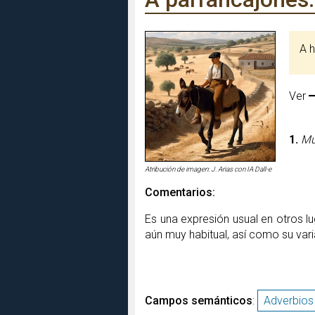
A
Ver
1.
Mu
Atribución de imagen: J. Arias con IA Dall-e
Comentarios:
Es una expresión usual en otros l
aún muy habitual, así como su vari
Campos semánticos
:
Adverbio