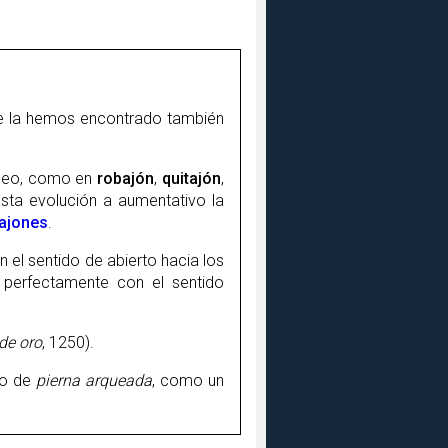
ue la hemos encontrado también
aleo, como en
robajón
,
quitajón
,
Esta evolución a aumentativo la
ajones
.
 el sentido de abierto hacia los
 perfectamente con el sentido
de oro
, 1250).
do de
pierna arqueada
, como un