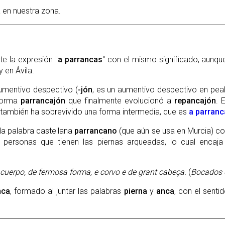
 en nuestra zona.
te la expresión "
a parrancas
" con el mismo significado, aunq
 en Ávila.
umentivo despectivo (
-jón
, es un aumentivo despectivo en pe
 forma
parrancajón
que finalmente evolucionó a
repancajón
. 
también ha sobrevivido una forma intermedia, que es
a parranc
a palabra castellana
parrancano
(que aún se usa en Murcia) con
 personas que tienen las piernas arqueadas, lo cual encaja
 cuerpo, de fermosa forma, e corvo e de grant cabeça.
(
Bocados 
nca
, formado al juntar las palabras
pierna
y
anca
, con el senti