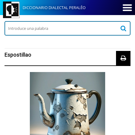
DICCIONARIO DIALECTAL PERALÊO
Espostillao