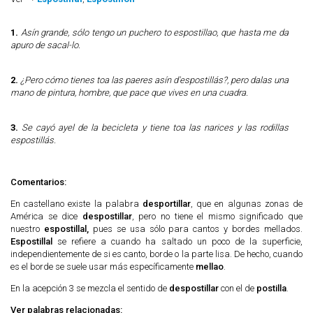
1.
Asín grande, sólo tengo un puchero to espostillao, que hasta me da
apuro de sacal-lo.
2.
¿Pero cómo tienes toa las paeres asín d'espostillás?, pero dalas una
mano de pintura, hombre, que pace que vives en una cuadra.
3.
Se cayó ayel de la becicleta y tiene toa las narices y las rodillas
espostillás.
Comentarios:
En castellano existe la palabra
desportillar
, que en algunas zonas de
América se dice
despostillar
, pero no tiene el mismo significado que
nuestro
espostillal,
pues se usa sólo para cantos y bordes mellados.
Espostillal
se refiere a cuando ha saltado un poco de la superficie,
independientemente de si es canto, borde o la parte lisa. De hecho, cuando
es el borde se suele usar más específicamente
mellao
.
En la acepción 3 se mezcla el sentido de
despostillar
con el de
postilla
.
Ver palabras relacionadas: