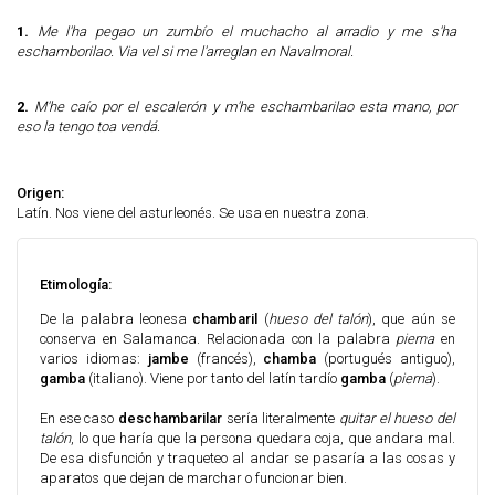
1.
Me l'ha pegao un zumbío el muchacho al arradio y me s'ha
eschamborilao. Via vel si me l'arreglan en Navalmoral.
2.
M'he caío por el escalerón y m'he eschambarilao esta mano, por
eso la tengo toa vendá.
Origen:
Latín. Nos viene del asturleonés. Se usa en nuestra zona.
Etimología:
De la palabra leonesa
chambaril
(
hueso del talón
), que aún se
conserva en Salamanca. Relacionada con la palabra
pierna
en
varios idiomas:
jambe
(francés),
chamba
(portugués antiguo),
gamba
(italiano). Viene por tanto del latín tardío
gamba
(
pierna
).
En ese caso
deschambarilar
sería literalmente
quitar el hueso del
talón
, lo que haría que la persona quedara coja, que andara mal.
De esa disfunción y traqueteo al andar se pasaría a las cosas y
aparatos que dejan de marchar o funcionar bien.