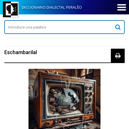
DICCIONARIO DIALECTAL PERALÊO
Eschambarilal