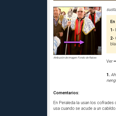
susta
En
1-
P
2-
bla
Atribución de imagen: Fondo de Raíces
Ver
1.
Ah
neng
Comentarios:
En Peraleda la usan los cofrades
usa cuando se acude a un cabildo