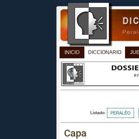
INICIO
DICCIONARIO
JU
Listado:
PERALÊO
Capa