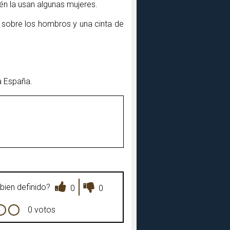
én la usan algunas mujeres.
 sobre los hombros y una cinta de
a España.
bien definido?
0
0
0 votos