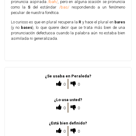
pronuncia aspirada
/bah/
, pero en alguna ocasión se pronuncia
como la
S
del estándar
/bas/
respondiendo a un fenómeno
peculiar de nuestra fonética.
Lo curioso es que en plural recupera la
R
y hace el plural en
bares
(y no
bases
), lo que quiere decir que se trata más bien de una
pronunciación defectuosa cuando la palabra aún no estaba bien
asimilada ni generalizada.
¿Se usaba en Peraleda?
0
0
¿Lo usa usted?
0
0
¿Está bien definido?
0
0