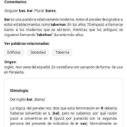
Comentarios:
Singular
bas
,
bar
. Plural:
bares.
Bar
es una palabra relativamente moderna. Antes el peraleo designaba a
estos establecimientos como
tabernas
. En los años 70 empezó a llamarse
bares a los modernos que se abrieron, mientras que los antiguos se
siguieron llamando "
tabelnas
" durante más años.
Ver palabras relacionadas:
Edificios
Sociedad
Taberna
Origen:
Inglés. Nos viene del español. Es castellano con variación de forma. Se usa
en Peraleda.
Etimología:
Del inglés
bar
,
(barra)
.
La lógica del peraleo nos dice que esta terminación en
R
debería
haberse convertido en
L
(
bal
), pero no sabemos por qué razón
pasó a convertirse en
S
(quizá por parecido con la segunda
persona del presente de indicativo de
ir
:
vas
). Normalmente se