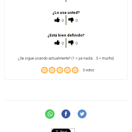
¿Lo usa usted?
0
0
¿Está bien definido?
0
0
¿Se sigue usando actualmente? (1 = ya nada... 5 = mucho)
0 votos