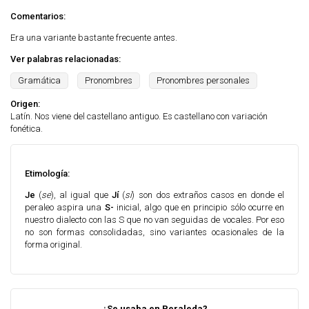
Comentarios:
Era una variante bastante frecuente antes.
Ver palabras relacionadas:
Gramática
Pronombres
Pronombres personales
Origen:
Latín. Nos viene del castellano antiguo. Es castellano con variación
fonética.
Etimología:
Je
(
se
), al igual que
Jí
(
sí
) son dos extraños casos en donde el
peraleo aspira una
S-
inicial, algo que en principio sólo ocurre en
nuestro dialecto con las S que no van seguidas de vocales. Por eso
no son formas consolidadas, sino variantes ocasionales de la
forma original.
¿Se usaba en Peraleda?