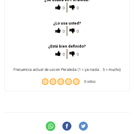
0
0
¿Lo usa usted?
0
0
¿Está bien definido?
0
0
Frecuencia actual de uso en Peraleda (1 = ya nada... 5 = mucho)
0 votos