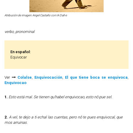
Atribución de imagen: Angel Castaño con IA Dall-e
verbo
,
pronominal
En español:
Equivocar
Ver
Colalse
,
Enquivocación
,
El que tiene boca se enquivoca
,
Enquivocao
1.
Esto está mal. Se tienen qu'habel enquivocao, esto nô pue sel.
2.
A vel, te dejo a ti echal las cuentas, pero nô te pues enquivocal, que
mos arruinas.