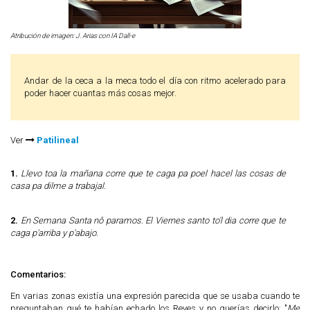
Atribución de imagen: J. Arias con IA Dall-e
Andar de la ceca a la meca todo el día con ritmo acelerado para
poder hacer cuantas más cosas mejor.
Ver
Patilineal
1.
Llevo toa la mañana corre que te caga pa poel hacel las cosas de
casa pa dilme a trabajal.
2.
En Semana Santa nô paramos. El Viernes santo to'l dia corre que te
caga p'arriba y p'abajo.
Comentarios:
En varias zonas existía una expresión parecida que se usaba cuando te
preguntaban qué te habían echado los Reyes y no querías decirlo: "
Me