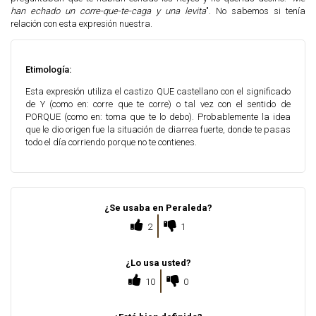
han echado un corre-que-te-caga y una levita
". No sabemos si tenía
relación con esta expresión nuestra.
Etimología:
Esta expresión utiliza el castizo QUE castellano con el significado
de Y (como en: corre que te corre) o tal vez con el sentido de
PORQUE (como en: toma que te lo debo). Probablemente la idea
que le dio origen fue la situación de diarrea fuerte, donde te pasas
todo el día corriendo porque no te contienes.
¿Se usaba en Peraleda?
2
1
¿Lo usa usted?
10
0