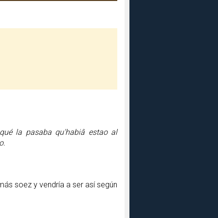
qué la pasaba qu'habiâ estao al
o.
ás soez y vendría a ser así según