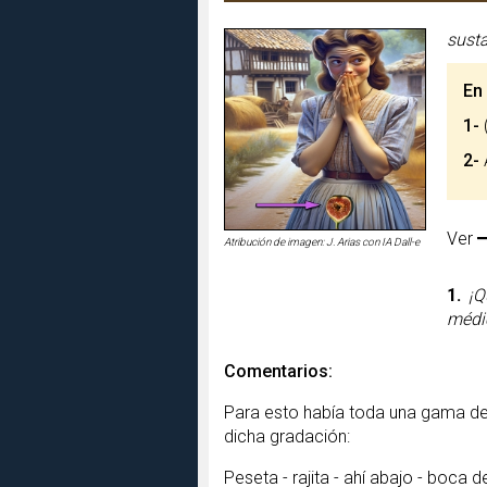
susta
En
1-
(
2-
Ver
Atribución de imagen: J. Arias con IA Dall-e
1.
¡Q
médic
Comentarios:
Para esto había toda una gama de 
dicha gradación:
Peseta - rajita - ahí abajo - boca 