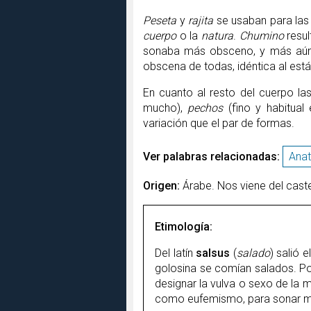
Peseta
y
rajita
se usaban para las
cuerpo
o la
natura
.
Chumino
resu
sonaba más obsceno, y más a
obscena de todas, idéntica al es
En cuanto al resto del cuerpo la
mucho),
pechos
(fino y habitual
variación que el par de formas.
Ver palabras relacionadas:
Ana
Origen:
Árabe. Nos viene del caste
Etimología:
Del latín
salsus
(
salado
) salió 
golosina se comían salados. Por
designar la vulva o sexo de la
como eufemismo, para sonar más