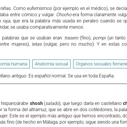
 niñas. Como eufemismos (por ejemplo en el médico), se decí
ltaba entre cómico y vulgar.
Chocho
era forma claramente vulg
ún
raja
, que era la palabra más usada en peraleo cuando se q
tándar, se usaba comparativamente menos.
s palabras que se usaban eran:
trasero
(fino),
pompi
(un tant
 entre mujeres),
tetas
(vulgar, pero no mucho). Y en estas c
tomía humana
Anatomía sexual
Organos sexuales femeni
llano antiguo. Es español normal. Se usa en toda España.
el hispanoárabe
shosh
(
salado
), que luego daría en castellano
c
 la forma del altramuz, que se abre en dos cotiledones, la pal
 mujer. Este es el ejemplo más antiguo que hemos encontrado, 
 fino (de hecho en Málaga, por ejemplo, sigue siendo una form