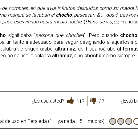
 de hombres, en que avia infinitos desnudos como su madre los
sma manera se lavaban el
chocho
, paseavan & ... dos ó tres m
lo pasé escriviendo hasta media noche.
(
Diario de viajes
, Franci
cho
significaba "
persona que chochea
". Pero cuando
choch
aba un tanto inadecuado para seguir designando a aquellos in
 palabra de origen árabe,
altramuz
, del hispanoárabe
al-termu
leo no se usa la palabra
altramuz
, sino
chocho
como siempre.
?
¿Lo usa usted?
¿Está b
117
37
al de uso en Peraleda (1 = ya nada... 5 = mucho)