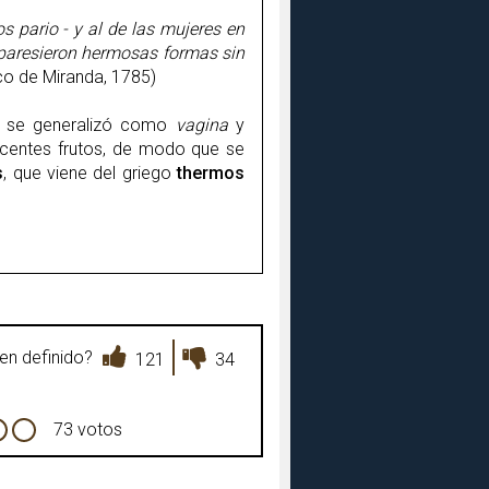
 pario - y al de las mujeres en
e paresieron hermosas formas sin
sco de Miranda, 1785)
o
se generalizó como
vagina
y
ocentes frutos, de modo que se
s
, que viene del griego
thermos
ien definido?
121
34
73 votos