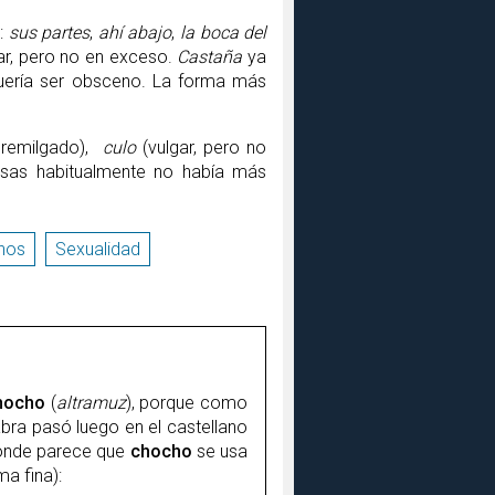
a:
sus partes
,
ahí abajo
,
la boca del
ar, pero no en exceso.
Castaña
ya
uería ser obsceno. La forma más
o remilgado),
culo
(vulgar, pero no
osas habitualmente no había más
nos
Sexualidad
hocho
(
altramuz
), porque como
abra pasó luego en el castellano
donde parece que
chocho
se usa
a fina):