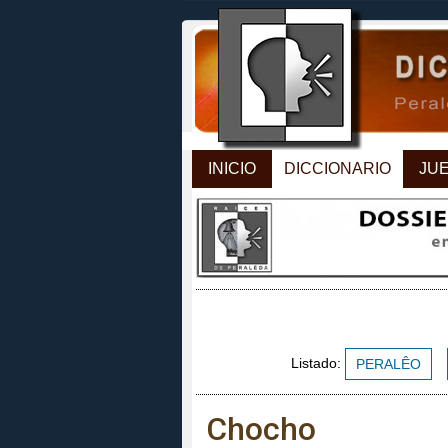
INICIO
DICCIONARIO
JU
Listado:
PERALÊO
Chocho