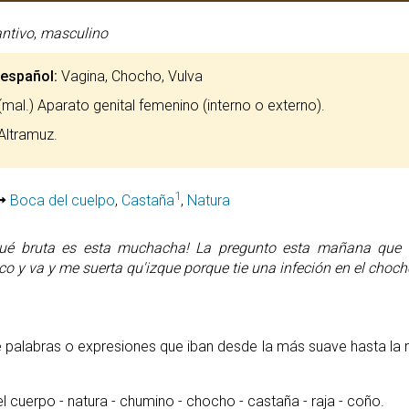
ntivo
,
masculino
 español:
Vagina, Chocho, Vulva
mal.) Aparato genital femenino (interno o externo).
Altramuz.
1
Boca del cuelpo
,
Castaña
,
Natura
ué bruta es esta muchacha! La pregunto esta mañana que 
o y va y me suerta qu'izque porque tie una infeción en el choch
palabras o expresiones que iban desde la más suave hasta la m
del cuerpo - natura - chumino - chocho - castaña - raja - coño.