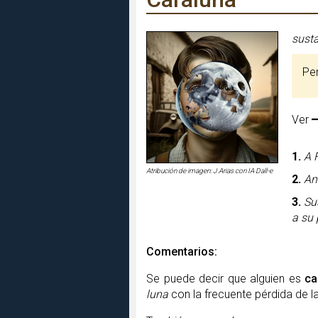
susta
P
Ver
1.
A 
Atribución de imagen: J.Arias con IA Dall-e
2.
An
3.
Su
a su 
Comentarios:
Se puede decir que alguien es
ca
luna
con la frecuente pérdida de 