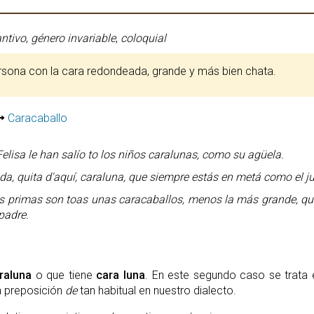
ntivo
,
género invariable
,
coloquial
ersona con la cara redondeada, grande y más bien chata.
Caracaballo
Felisa le han salío to los niños caralunas, como su agüela.
da, quita d'aquí, caraluna, que siempre estás en metá como el j
s primas son toas unas caracaballos, menos la más grande, qu
padre.
raluna
o que tiene
cara luna
. En este segundo caso se trata 
la preposición
de
tan habitual en nuestro dialecto.