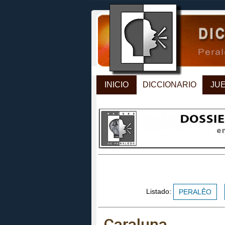
INICIO
DICCIONARIO
JU
Listado:
PERALÊO
Caraluna