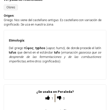
Olores
Origen:
Griego. Nos viene del castellano antiguo. Es castellano con variación de
significado. Se usa en nuestra zona.
Etimología:
Del griego
τῦφος
,
typhos
(
vapor, humo
), de donde procede el latín
tufus
que derivó en el estándar
tufo
(
emanación gaseosa que se
desprende de las fermentaciones y de las combustiones
imperfectas,
entre otros significados).
¿Se usaba en Peraleda?
1
0