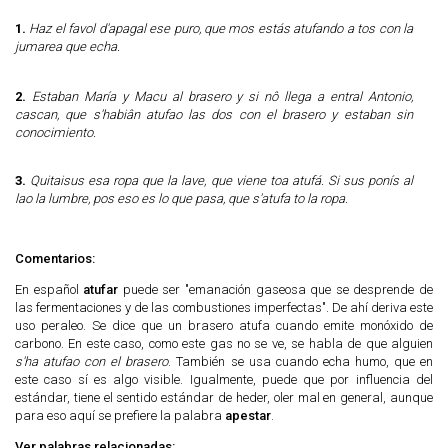
1.
Haz el favol d'apagal ese puro, que mos estás atufando a tos con la
jumarea que echa.
2.
Estaban María y Macu al brasero y si nô llega a entral Antonio,
cascan, que s'habiân atufao las dos con el brasero y estaban sin
conocimiento.
3.
Quitaisus esa ropa que la lave, que viene toa atufá. Si sus ponís al
lao la lumbre, pos eso es lo que pasa, que s'atufa to la ropa.
Comentarios:
En español
atufar
puede ser "emanación gaseosa que se desprende de
las fermentaciones y de las combustiones imperfectas". De ahí deriva este
uso peraleo. Se dice que un brasero atufa cuando emite monóxido de
carbono. En este caso, como este gas no se ve, se habla de que alguien
s'ha atufao con el brasero
. También se usa cuando echa humo, que en
este caso sí es algo visible. Igualmente, puede que por influencia del
estándar, tiene el sentido estándar de heder, oler mal en general, aunque
para eso aquí se prefiere la palabra
apestar
.
Ver palabras relacionadas: