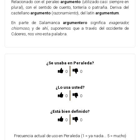
Relacionado con el peraleo
argumento
(utilizado casi siempre en
plural), con el sentido de cuento, tontería o patraña. Deriva del
castellano
argumento
(
razonamiento
), del latín
argumentum
.
En parte de Salamanca
argumentero
significa
exagerador,
chismoso
, y de ahí, suponemos que a través del occidente de
Cáceres, nos vino esta palabra.
¿Se usaba en Peraleda?
0
0
¿Lo usa usted?
0
0
¿Está bien definido?
0
0
Frecuencia actual de uso en Peraleda (1 = ya nada... 5 = mucho)