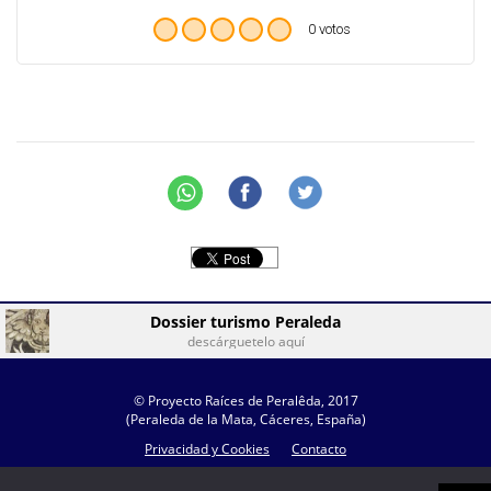
0 votos
Dossier turismo Peraleda
descárguetelo aquí
© Proyecto Raíces de Peralêda, 2017
(Peraleda de la Mata, Cáceres, España)
Privacidad y Cookies
Contacto