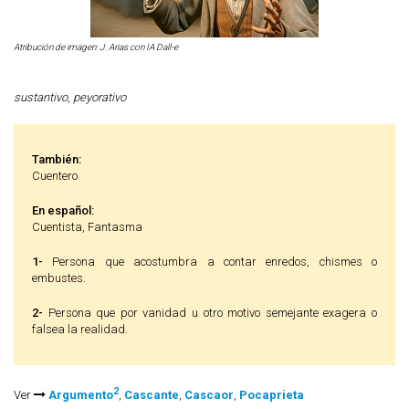
Atribución de imagen: J. Arias con IA Dall-e
sustantivo
,
peyorativo
También:
Cuentero
En español:
Cuentista, Fantasma
1-
Persona q
ue acostumbra a contar enredos, chismes o
embustes.
2-
Persona que por vanidad u otro motivo semejante exagera o
falsea la realidad.
2
Ver
Argumento
,
Cascante
,
Cascaor
,
Pocaprieta