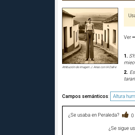
U
Ver
1.
S'
mieo 
Atribución de imagen: J. Arias con IA Dall-e
2.
Es
taran
Campos semánticos
:
Altura hu
¿Se usaba en Peraleda?
0
¿Se sigue u