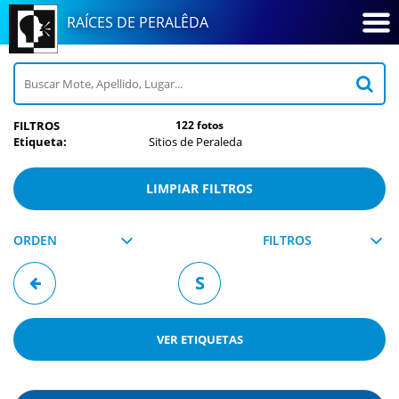
RAÍCES DE PERALÊDA
FILTROS
122 fotos
Etiqueta:
Sitios de Peraleda
LIMPIAR FILTROS
ORDEN
FILTROS
S
VER
ETIQUETAS