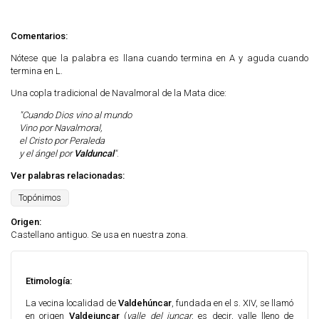
Comentarios:
Nótese que la palabra es llana cuando termina en A y aguda cuando
termina en L.
Una copla tradicional de Navalmoral de la Mata dice:
"Cuando Dios vino al mundo
Vino por Navalmoral,
el Cristo por Peraleda
y el ángel por
Valduncal
"
.
Ver palabras relacionadas:
Topónimos
Origen:
Castellano antiguo. Se usa en nuestra zona.
Etimología:
La vecina localidad de
Valdehúncar
, fundada en el s. XIV,
se llamó
en origen
Valdejuncar
(
valle del juncar
, es decir, valle lleno de