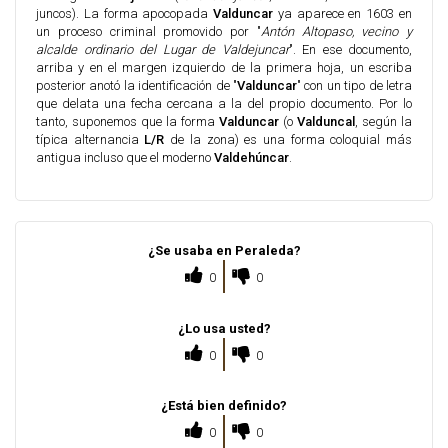
juncos). La forma apocopada
Valduncar
ya aparece en 1603 en
un proceso criminal promovido por "
Antón Altopaso, vecino y
alcalde ordinario del Lugar de Valdejuncar
". En ese documento,
arriba y en el margen izquierdo de la primera hoja, un escriba
posterior anotó la identificación de "
Valduncar
" con un tipo de letra
que delata una fecha cercana a la del propio documento. Por lo
tanto, suponemos que la forma
Valduncar
(o
Valduncal
, según la
típica alternancia
L/R
de la zona) es una forma coloquial más
antigua incluso que el moderno
Valdehúncar
.
¿Se usaba en Peraleda?
0
0
¿Lo usa usted?
0
0
¿Está bien definido?
0
0