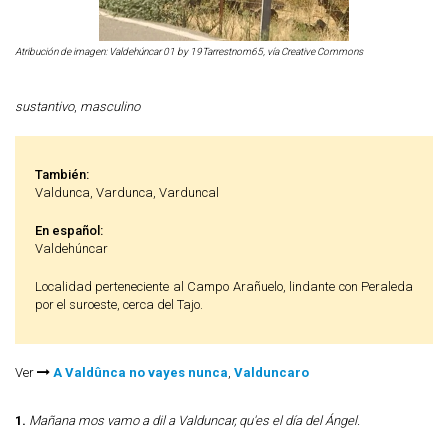
Atribución de imagen: Valdehúncar 01 by 19Tarrestnom65, vía Creative Commons
sustantivo
,
masculino
También:
Valdunca, Vardunca, Varduncal
En español:
Valdehúncar
Localidad perteneciente al Campo Arañuelo, lindante con Peraleda
por el suroeste, cerca del Tajo.
Ver
A Valdûnca no vayes nunca
,
Valduncaro
1.
Mañana mos vamo a dil a Valduncar, qu'es el día del Ángel.