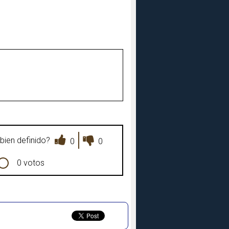
bien definido?
0
0
0 votos