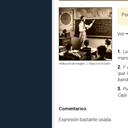
P
Ver
1.
La
manda
Atribución de imagen: J. Arias con IA Dall-e
2.
Y 
que 
band
3.
Pu
Caja 
Comentarios:
Expresión bastante usada.