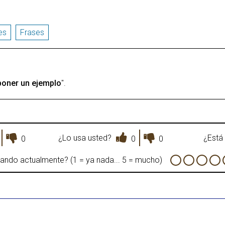
es
Frases
poner un ejemplo
".
¿Lo usa usted?
¿Está 
0
0
0
sando actualmente? (1 = ya nada... 5 = mucho)