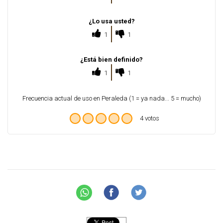
¿Lo usa usted?
1
1
¿Está bien definido?
1
1
Frecuencia actual de uso en Peraleda (1 = ya nada... 5 = mucho)
4 votos