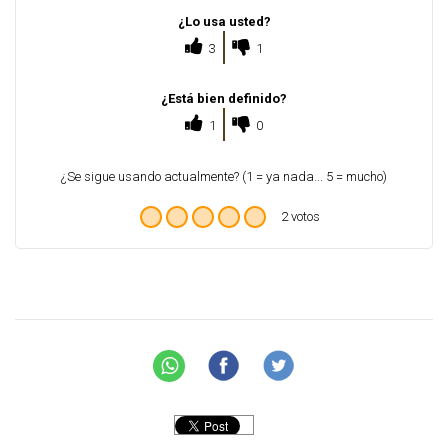
¿Lo usa usted?
3
1
¿Está bien definido?
1
0
¿Se sigue usando actualmente? (1 = ya nada... 5 = mucho)
2 votos