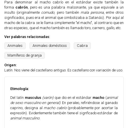
Para denominar al macho cabrío en el estándar existe también la
forma
cabrón
,
pero es una palabra malsonante, ya que equivale a un
insulto (originalmente
cornudo
, pero también
mala persona
, entre otros
significados, pues era el animal que simbolizaba a Satanás). Por aquí al
macho de la cabra se le llama simplemente "el macho", al contrario que en
otras especies, que el macho también es llamado toro, carnero, gallo, etc.
Ver palabras relacionadas:
Animales
Animales domésticos
Cabra
Mamíferos de granja
Origen:
Latín. Nos viene del castellano antiguo. Es castellano con variación de uso.
Etimología:
Del latín
masculus
(varón)
que dio en el estándar
macho
(
animal
de sexo masculino en general)
. En peraleo, refiriéndose al ganado
caprino, designa al
macho cabrío
(probablemente por acortar la
expresión). Evidentemente también tiene el signficado estándar de
animal masculino
.