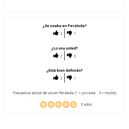
¿Se usaba en Peraleda?
2
1
¿Lo usa usted?
2
0
¿Está bien definido?
2
1
Frecuencia actual de uso en Peraleda (1 = ya nada... 5 = mucho)
3 votos