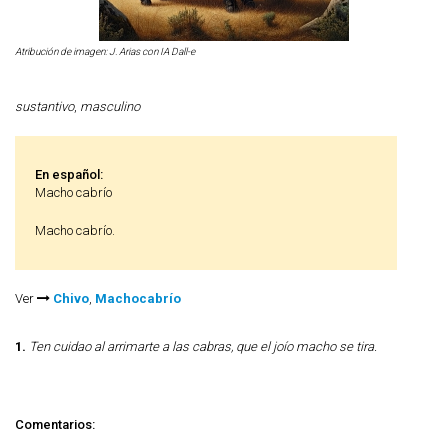
Atribución de imagen: J. Arias con IA Dall-e
sustantivo
,
masculino
En español:
Macho cabrío
Macho cabrío.
Ver
Chivo
,
Machocabrío
1.
Ten cuidao al arrimarte a las cabras, que el joío macho se tira.
Comentarios: