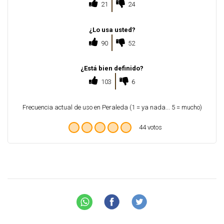
21
24
¿Lo usa usted?
90
52
¿Está bien definido?
103
6
Frecuencia actual de uso en Peraleda (1 = ya nada... 5 = mucho)
44 votos