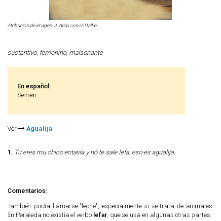
Atribución de imagen: J. Arias con IA Dall-e
sustantivo
,
femenino
,
malsonante
En español:
Semen
Ver
Agualija
1.
Tú eres mu chico entavía y nô te sale lefa, eso es agualija.
Comentarios:
También podía llamarse "leche", especialmente si se trata de animales.
En Peraleda no existía el verbo
lefar
, que se usa en algunas otras partes.