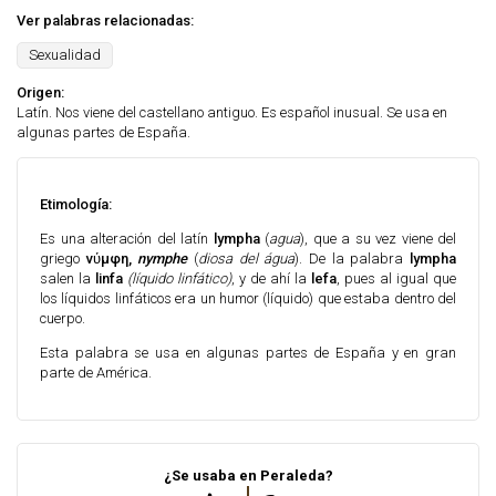
Ver palabras relacionadas:
Sexualidad
Origen:
Latín. Nos viene del castellano antiguo. Es español inusual. Se usa en
algunas partes de España.
Etimología:
Es una alteración del latín
lympha
(
agua
), que a su vez viene del
griego
νύμφη,
nymphe
(
diosa del água
). De la palabra
lympha
salen la
linfa
(líquido linfático)
, y de ahí la
lefa
, pues al igual que
los líquidos linfáticos era un humor (líquido) que estaba dentro del
cuerpo.
Esta palabra se usa en algunas partes de España y en gran
parte de América.
¿Se usaba en Peraleda?