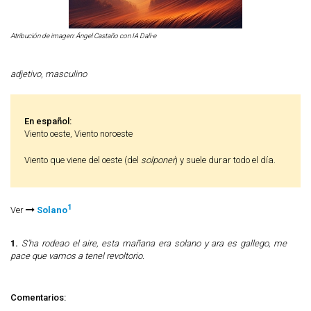
Atribución de imagen: Ángel Castaño con IA Dall-e
adjetivo
,
masculino
En español:
Viento oeste, Viento noroeste
Viento que viene del oeste (del
solponer
) y suele durar todo el día.
1
Ver
Solano
1.
S'ha rodeao el aire, esta mañana era solano y ara es gallego, me
pace que vamos a tenel revoltorio.
Comentarios: