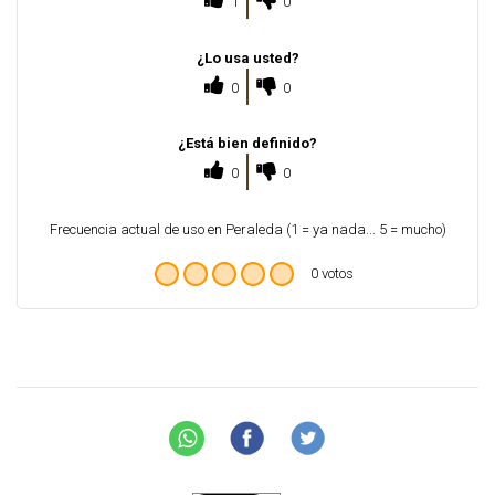
1
0
¿Lo usa usted?
0
0
¿Está bien definido?
0
0
Frecuencia actual de uso en Peraleda (1 = ya nada... 5 = mucho)
0 votos