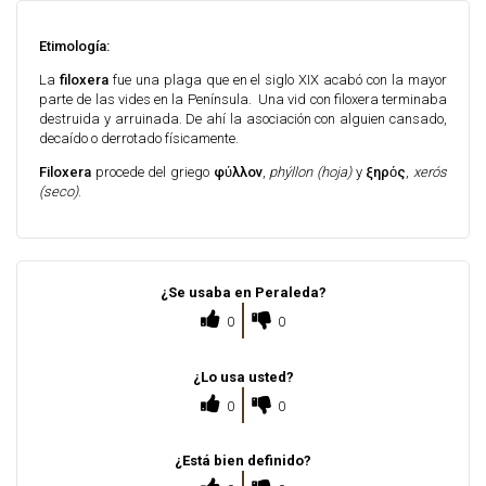
Etimología:
La
filoxera
fue una plaga que en el siglo XIX acabó con la mayor
parte de las vides en la Península. Una vid con filoxera terminaba
destruida y arruinada. De ahí la asociación con alguien cansado,
decaído o derrotado físicamente.
Filoxera
procede del griego
φύλλον
,
phýllon (hoja)
y
ξηρός
,
xerós
(seco)
.
¿Se usaba en Peraleda?
0
0
¿Lo usa usted?
0
0
¿Está bien definido?