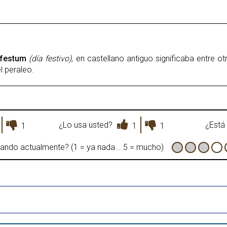
festum
(día festivo)
, en castellano antiguo significaba entre 
l peraleo.
¿Lo usa usted?
¿Está 
1
1
1
sando actualmente? (1 = ya nada... 5 = mucho)