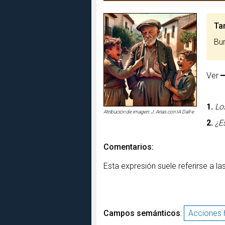
Ta
B
Ver
1.
Lo
Atribución de imagen: J. Arias con IA Dall-e
2.
¿E
Comentarios:
Esta expresión suele referirse a 
Campos semánticos
:
Acciones