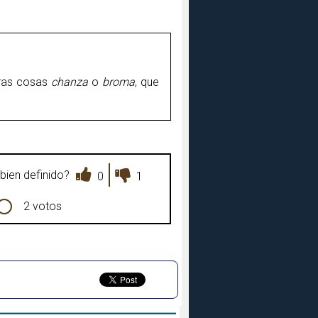
otras cosas
chanza
o
broma
, que
bien definido?
0
1
2 votos