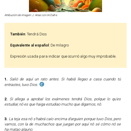
Atribución de imagen: J. Arias con IA Dall-e
También
: Tendrá Dios
Equivalente al español
: De milagro
Expresión usada para indicar que ocurrió algo muy improbable.
1.
Salió de aquí un rato antes. Si habiâ llegao a casa cuando tú
entrastes, tuvo Dios.
2.
Si allega a aprobal los exámenes tendrá Dios, polque lo qu'es
estudiar, nô es que haiga estudiao mucho que digamos, nô.
3.
La teja esa nô s'habrá caío encima d'arguien porque tuvo Dios, pero
vamos, con la de muchachos que juegan por aquí nô sé cómo nô se
ha matao alguno.