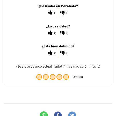
¿Se usaba en Peraleda?
0
0
¿Lo usa usted?
0
0
¿Está bien definido?
0
0
¿Se sigue usando actualmente? (1 = ya nada... 5 = mucho)
0 votos