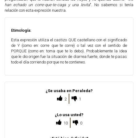
han echado un corre-que-te-caga y una levita
". No sabemos si tenía
relación con esta expresión nuestra.
Etimología:
Esta expresión utiliza el castizo QUE castellano con el significado
de Y (como en: corre que te corre) o tal vez con el sentido de
PORQUE (como en: toma que te lo debo). Probablemente la idea
que le dio origen fue la situación de diarrea fuerte, donde te pasas
todo el día corriendo porque no te contienes.
¿Se usaba en Peraleda?
2
1
¿Lo usa usted?
10
0