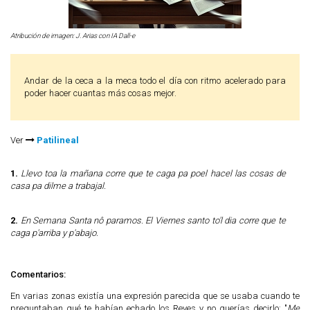
Atribución de imagen: J. Arias con IA Dall-e
Andar de la ceca a la meca todo el día con ritmo acelerado para
poder hacer cuantas más cosas mejor.
Ver
Patilineal
1.
Llevo toa la mañana corre que te caga pa poel hacel las cosas de
casa pa dilme a trabajal.
2.
En Semana Santa nô paramos. El Viernes santo to'l dia corre que te
caga p'arriba y p'abajo.
Comentarios:
En varias zonas existía una expresión parecida que se usaba cuando te
preguntaban qué te habían echado los Reyes y no querías decirlo: "
Me