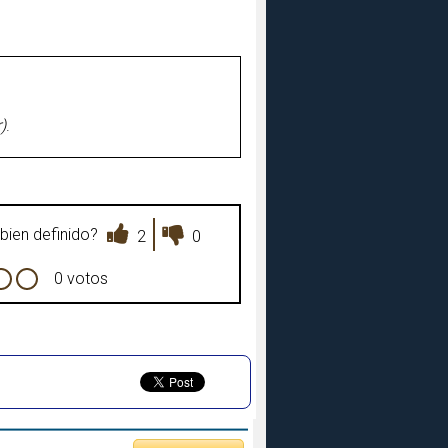
)
.
bien definido?
2
0
0 votos