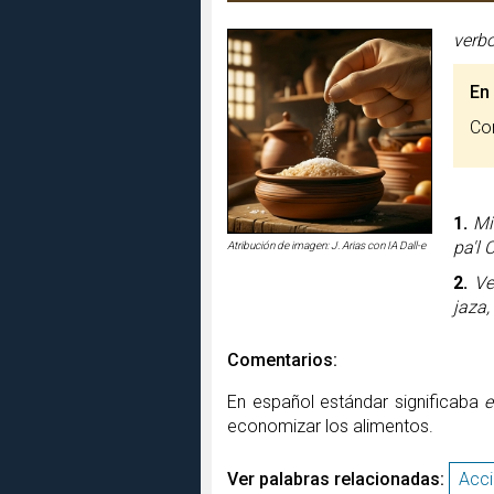
verb
En
C
1.
Mi
pa'l 
Atribución de imagen: J. Arias con IA Dall-e
2.
Ve
jaza
Comentarios:
En español estándar significaba
e
economizar los alimentos.
Ver palabras relacionadas:
Acc