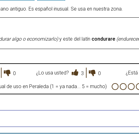
lano antiguo. Es español inusual. Se usa en nuestra zona.
durar algo o economizarlo)
y este del latín
condurare
(endurecer
¿Lo usa usted?
¿Está 
0
3
0
al de uso en Peraleda (1 = ya nada... 5 = mucho)