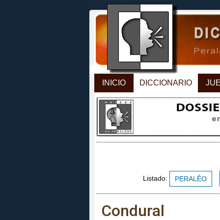
INICIO
DICCIONARIO
JU
Listado:
PERALÊO
Condural