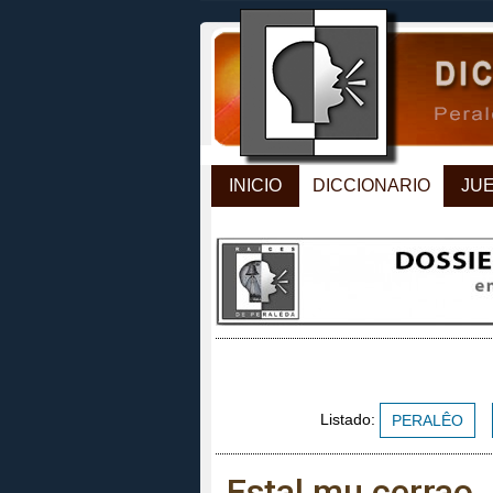
INICIO
DICCIONARIO
JU
Listado:
PERALÊO
Estal mu cerrao.