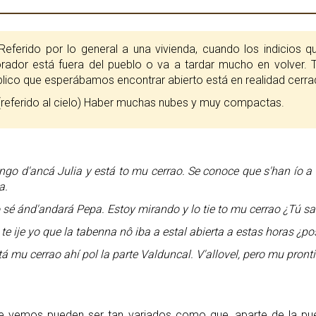
eferido por lo general a una vivienda, cuando los indicios 
rador está fuera del pueblo o va a tardar mucho en volver. T
lico que esperábamos encontrar abierto está en realidad cerr
referido al cielo) Haber muchas nubes y muy compactas.
ngo d'ancá Julia y está to mu cerrao. Se conoce que s'han ío a M
a.
 sé ánd'andará Pepa. Estoy mirando y lo tie to mu cerrao ¿Tú s
 te ije yo que la tabenna nô iba a estal abierta a estas horas ¿p
tá mu cerrao ahí pol la parte Valduncal. V'allovel, pero mu pronti
ue vemos pueden ser tan variados como que, aparte de la pue