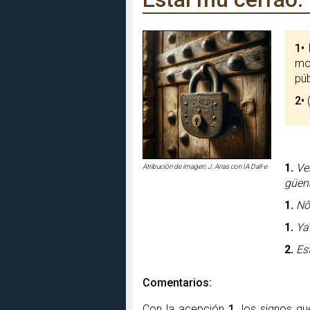
1
•
R
mo
púb
2
•
(
1.
Ve
Atribución de imagen: J. Arias con IA Dall-e
güen
1.
Nô
1.
Ya
2.
Es
Comentarios:
Con la acepción
1
, los signos q