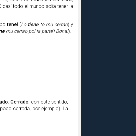
X casi todo el mundo solía tener la
erbo
tenel
(
Lo
tiene
to mu cerrao
) y
ene
mu cerrao pol la parte'l Bonal
).
rado
.
Cerrado
, con este sentido,
 poco cerrada, por ejemplo). La