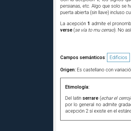
persianas, etc. Algo que solo se h
puerta abierta (sin llave) incluso 
La acepción
1
admite el pronom
verse
(
se vía to mu cerrao
). No as
Campos semánticos
:
Edificios
Origen:
Es castellano con variació
Etimología:
Del latín
serrare
(
echar el cerroj
por lo general no admite grada
acepción 2 sí existe en el están