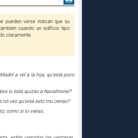
que pueden verse indican que su
ambién cuando un edificio tipo
ado claramente.
adril a vel a la hija, qu'está poco
abes si está quizás a Navalmoral?
os nô ves qu'está esto mu cerrao?
to; como si lo vieras.
rta, estén cerradas las ventanas,