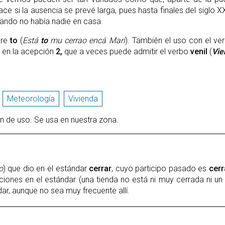
ace si la ausencia se prevé larga, pues hasta finales del siglo X
cuando no había nadie en casa.
bre
to
(
Está
to
mu cerrao encá Mari
). También el uso con el v
í en la acepción
2,
que a veces puede admitir el verbo
venil
(
Vi
Meteorología
Vivienda
n de uso. Se usa en nuestra zona.
o
) que dio en el estándar
cerrar
, cuyo participo pasado es
cer
ciones en el estándar (una tienda no está ni muy cerrada ni un
dar, aunque no sea muy frecuente allí.