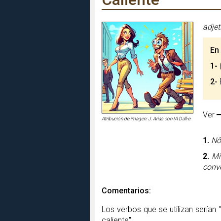
adjet
En
1-
2-
B
Ver
Atribución de imagen: J. Arias con IA Dall-e
1.
Nô
2.
Mi
conve
Comentarios:
Los verbos que se utilizan serían "
caliente".