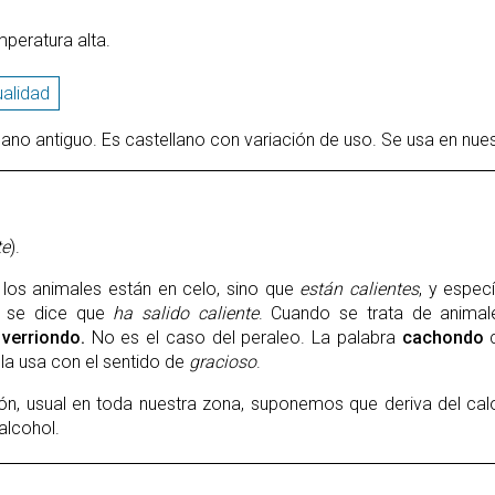
mperatura alta.
alidad
llano antiguo. Es castellano con variación de uso. Se usa en nue
te
).
 los animales están en celo, sino que
están calientes
, y espec
o se dice que
ha salido caliente
. Cuando se trata de animal
r
verriondo.
No es el caso del peraleo. La palabra
cachondo
 la usa con el sentido de
gracioso
.
n, usual en toda nuestra zona, suponemos que deriva del calo
alcohol.