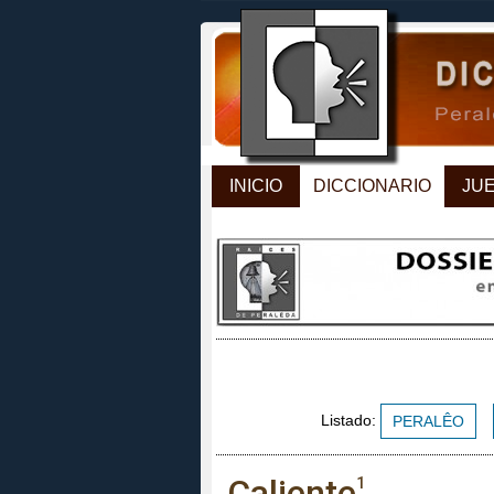
INICIO
DICCIONARIO
JU
Listado:
PERALÊO
Caliente
1