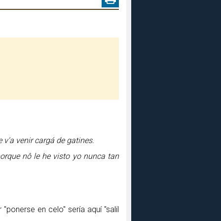
 v'a venir cargá de gatines.
orque nô le he visto yo nunca tan
 "ponerse en celo" sería aquí "salil