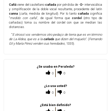
Cañá
viene del castellano
cañada
por pérdida de
-D-
intervocálica
y simplificación de la doble vocal resultante, procedente del latín
canna
(
caña
, medida de longitud). Por lo tanto
cañada
significa
"
medido con caña
", de igual forma que
cordel
(otro tipo de
cañadas) toma su nombre del cordel con que se medían las
distancias.
"
E otrossí vos vendemos otro pedaço de tierra que es en término
de La Aldea, que es a la
cañada
que dizen del majuelo".
(
Fernando
Gil y María Pérez venden sus heredades
, 1335).
¿Se usaba en Peraleda?
0
0
¿Lo usa usted?
0
0
¿Está bien definido?