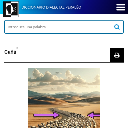
DICCIONARIO DIALECTAL PERALÊO
2
Cañá