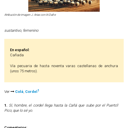
Atribución de imagen: J. Arias con IA Dall-e
sustantivo
,
femenino
En español:
Cañada
Vía pecuaria de hasta noventa varas castellanas de anchura
(unos 75 metros).
1
Ver
Colá
,
Cordel
1.
Sí, hombre, el cordel llega hasta la Cañá que sube por el Puerto'l
Pico, que lo sé yo.
Comentarios: